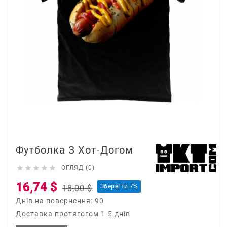
Футболка З Хот-Догом





ОГЛЯД (0)
16,74 $
Зберегти 7%
18,00 $
Днів на повернення: 90
Доставка протягогом 1-5 днів