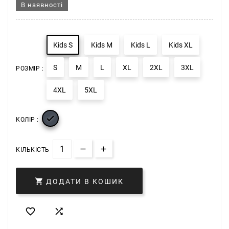
В наявності
Kids S
Kids M
Kids L
Kids XL
S
M
L
XL
2XL
3XL
РОЗМІР :
4XL
5XL

КОЛІР :
КІЛЬКІСТЬ

ДОДАТИ В КОШИК

