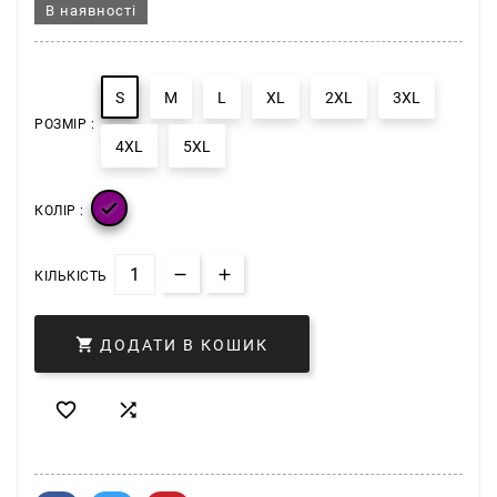
В наявності
S
M
L
XL
2XL
3XL
РОЗМІР :
4XL
5XL

КОЛІР :
КІЛЬКІСТЬ

ДОДАТИ В КОШИК

