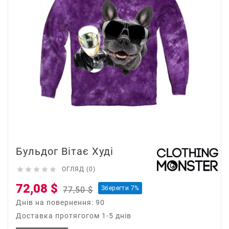
Бульдог Вітає Худі





ОГЛЯД (0)
72,08 $
Зберегти 7%
77,50 $
Днів на повернення: 90
Доставка протягогом 1-5 днів