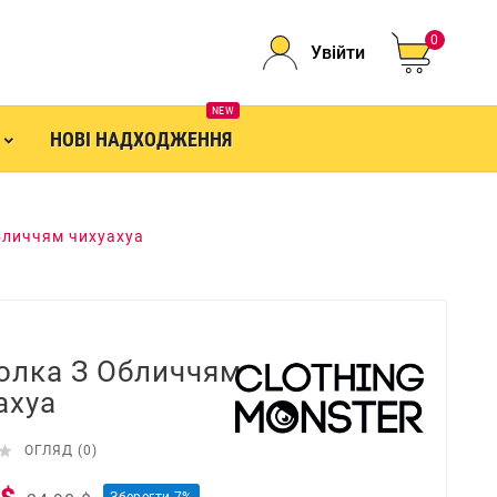
0
Увійти
NEW
НОВІ НАДХОДЖЕННЯ
бличчям чихуахуа
олка З Обличчям
ахуа

ОГЛЯД (0)