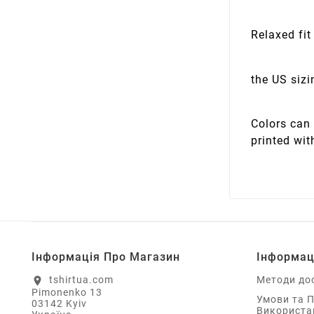
Relaxed fit
the US sizi
Colors can 
printed wit
Інформація Про Магазин
Інформац
tshirtua.com
Методи до
location_on
Pimonenko 13
Умови та 
03142 Kyiv
Використа