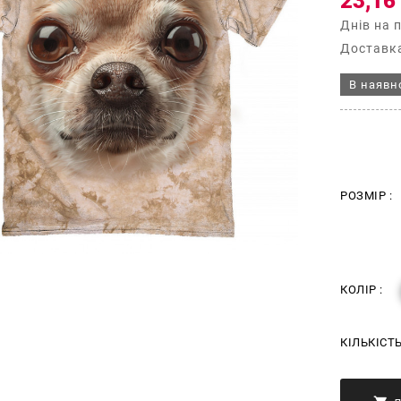
23,16
Днів на 
Доставка
В наявн
РОЗМІР :
КОЛІР :
КІЛЬКІСТ