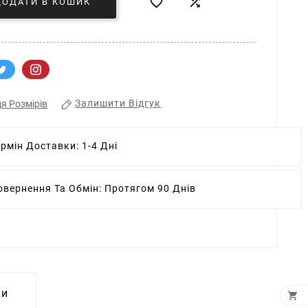


ДОДАТИ В КОШИК
Залишити Відгук
я Розмірів
ермін Доставки:
1-4 Дні
овернення Та Обмін:
Протягом 90 Днів
ки
