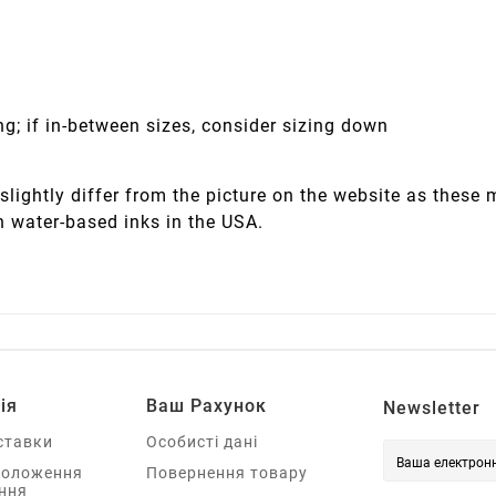
ng; if in-between sizes, consider sizing down
slightly differ from the picture on the website as these
h water-based inks in the USA.
ія
Ваш Рахунок
Newsletter
ставки
Особисті дані
Положення
Повернення товару
ння