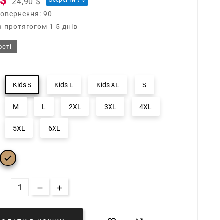
 $
Зберегти 7%
24,90 $
повернення: 90
 протягогом 1-5 днів
ості
Kids S
Kids L
Kids XL
S
M
L
2XL
3XL
4XL
5XL
6XL

Ь