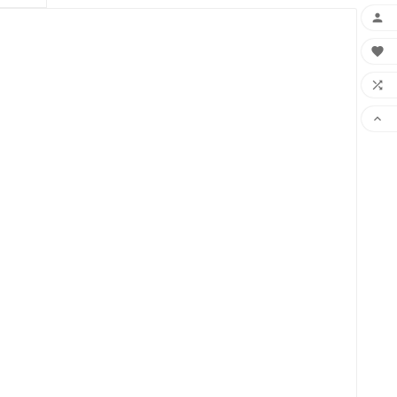



