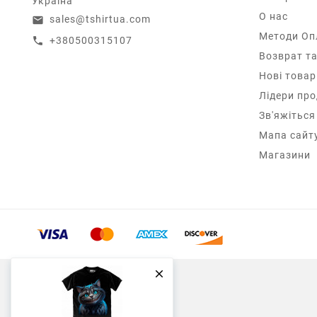
Україна
О нас
sales@tshirtua.com
email
Методи Оп
+380500315107
call
Возврат та
Нові товар
Лідери пр
Зв'яжіться
Мапа сайт
Магазини
