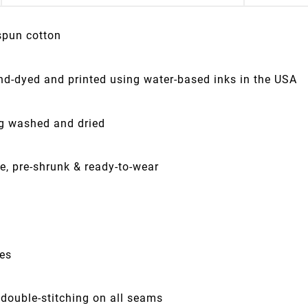
spun cotton
nd-dyed and printed using water-based inks in the USA
ng washed and dried
e, pre-shrunk & ready-to-wear
ves
 double-stitching on all seams