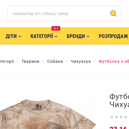
NEW
ДІТИ
КАТЕГОРІЇ
БРЕНДИ
РОЗПРОДАЖ
тегорії
Тварини
Собаки
Чихуахуа
Футболка з о
Футб
Чиху



