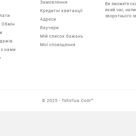
Замовлення
Ви зможете ска
який час, нап
Кредитні квитанції
лати
зворотнього зв
Адреси
 Обмін
Ваучери
и
Мій список бажань
одажів
Мої сповіщення
 з нами
у
© 2025 - Tshirtua.com™