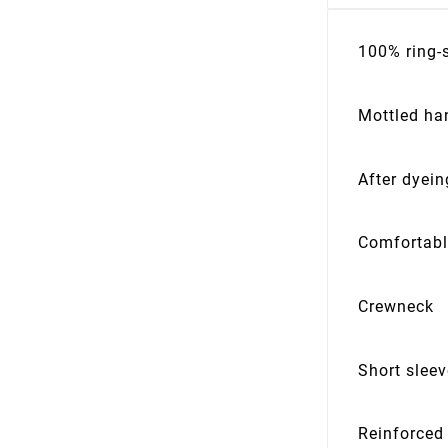
100% ring-
Mottled ha
After dyei
Comfortabl
Crewneck
Short slee
Reinforced