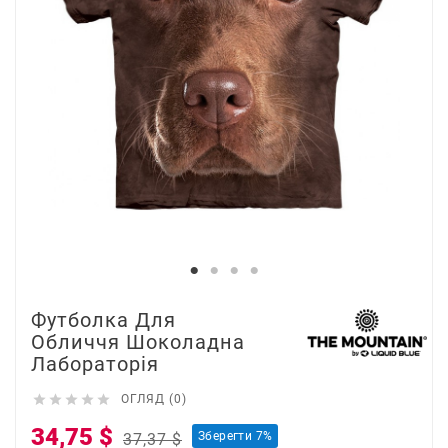
Футболка Для
Обличчя Шоколадна
Лабораторія





ОГЛЯД (0)
34,75 $
Зберегти 7%
37,37 $