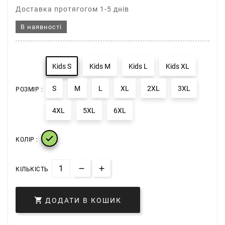
Доставка протягогом 1-5 днів
В наявності
Kids S
Kids M
Kids L
Kids XL
S
M
L
XL
2XL
3XL
РОЗМІР :
4XL
5XL
6XL

КОЛІР :
КІЛЬКІСТЬ

ДОДАТИ В КОШИК