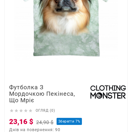
Футболка З
Мордочкою Пекінеса,
Що Мріє





ОГЛЯД (0)
23,16 $
Зберегти 7%
24,90 $
Днів на повернення: 90