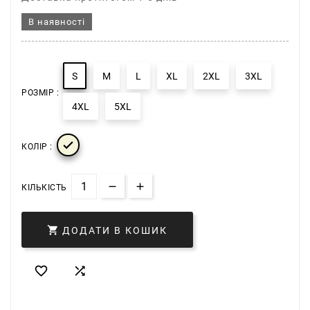
В наявності
S
M
L
XL
2XL
3XL
РОЗМІР :
4XL
5XL

КОЛІР :
КІЛЬКІСТЬ

ДОДАТИ В КОШИК

