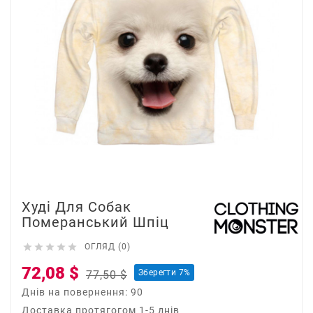
Худі Для Собак
Померанський Шпіц





ОГЛЯД (0)
72,08 $
Зберегти 7%
77,50 $
Днів на повернення: 90
Доставка протягогом 1-5 днів