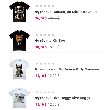





Футболка Сильна, Як Міцне Кохання
Звичайна
Ціна
16,74 $
18,00 $
ціна





Футболка Кіт Бос
Звичайна
Ціна
16,74 $
18,00 $
ціна





Камуфляжна Футболка Kitty Commander
Звичайна
Ціна
11,16 $
12,00 $
ціна





Футболка Dive Doggy Dive Doggy
Звичайна
Ціна
11,16 $
12,00 $
ціна