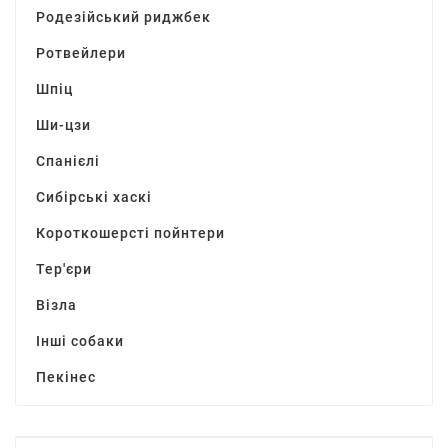
Родезійський риджбек
Ротвейлери
Шпіц
Ши-цзи
Спанієлі
Сибірські хаскі
Короткошерсті пойнтери
Тер'єри
Візла
Інші собаки
Пекінес