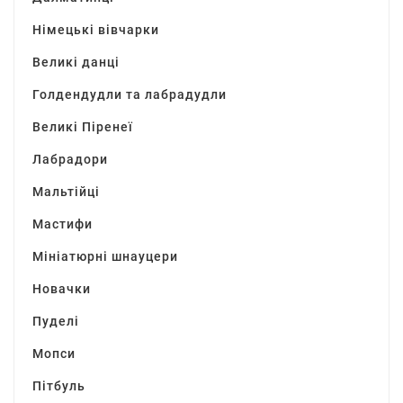
Німецькі вівчарки
Великі данці
Голдендудли та лабрадудли
Великі Піренеї
Лабрадори
Мальтійці
Мастифи
Мініатюрні шнауцери
Новачки
Пуделі
Мопси
Пітбуль