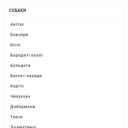
СОБАКИ
Акітас
Боксери
Біглі
Бородаті коллі
Бульдоги
Бассет-хаунди
Коргіс
Чихуахуа
Добермани
Такса
Далматинці