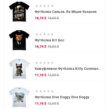





Футболка Сильна, Як Міцне Кохання
Звичайна
Ціна
16,74 $
18,00 $
ціна





Футболка Кіт Бос
Звичайна
Ціна
16,74 $
18,00 $
ціна





Камуфляжна Футболка Kitty Commander
Звичайна
Ціна
11,16 $
12,00 $
ціна





Футболка Dive Doggy Dive Doggy
Звичайна
Ціна
11,16 $
12,00 $
ціна