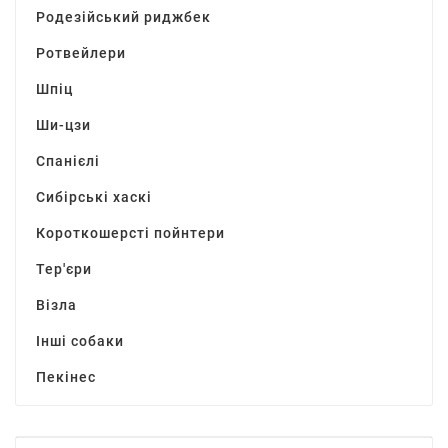
Родезійський риджбек
Ротвейлери
Шпіц
Ши-цзи
Спанієлі
Сибірські хаскі
Короткошерсті пойнтери
Тер'єри
Візла
Інші собаки
Пекінес