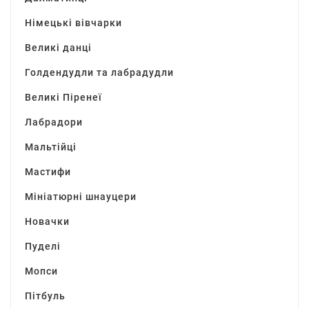
Німецькі вівчарки
Великі данці
Голдендудли та лабрадудли
Великі Піренеї
Лабрадори
Мальтійці
Мастифи
Мініатюрні шнауцери
Новачки
Пуделі
Мопси
Пітбуль