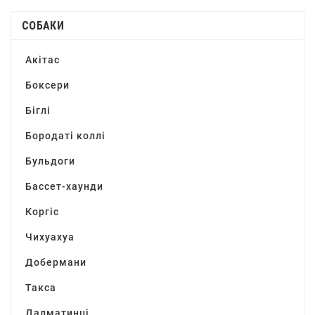
СОБАКИ
Акітас
Боксери
Біглі
Бородаті коллі
Бульдоги
Бассет-хаунди
Коргіс
Чихуахуа
Добермани
Такса
Далматинці