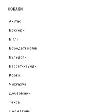
СОБАКИ
Акітас
Боксери
Біглі
Бородаті коллі
Бульдоги
Бассет-хаунди
Коргіс
Чихуахуа
Добермани
Такса
Далматинці