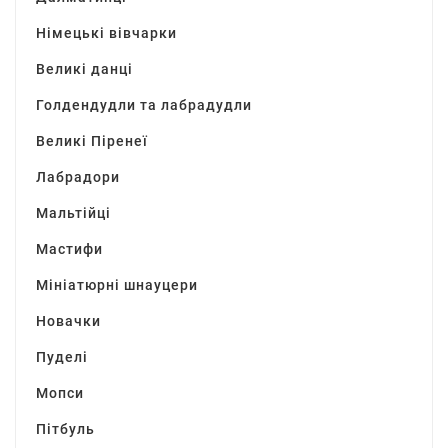
Німецькі вівчарки
Великі данці
Голдендудли та лабрадудли
Великі Піренеї
Лабрадори
Мальтійці
Мастифи
Мініатюрні шнауцери
Новачки
Пуделі
Мопси
Пітбуль