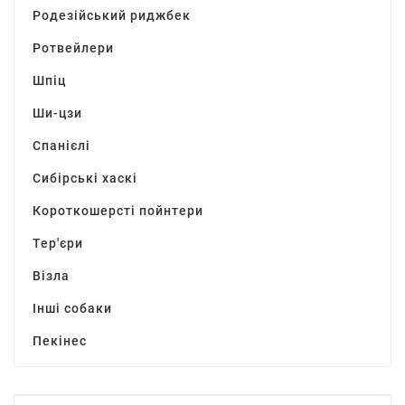
Родезійський риджбек
Ротвейлери
Шпіц
Ши-цзи
Спанієлі
Сибірські хаскі
Короткошерсті пойнтери
Тер'єри
Візла
Інші собаки
Пекінес