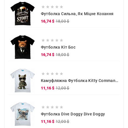





Футболка Сильна, Як Міцне Кохання
Звичайна
Ціна
16,74 $
18,00 $
ціна





Футболка Кіт Бос
Звичайна
Ціна
16,74 $
18,00 $
ціна





Камуфляжна Футболка Kitty Commander
Звичайна
Ціна
11,16 $
12,00 $
ціна





Футболка Dive Doggy Dive Doggy
Звичайна
Ціна
11,16 $
12,00 $
ціна