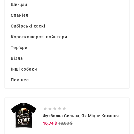
Ши-цзи
Спанієлі
Сибірські хаскі
Короткошерсті пойнтери
Тер'єри
Візла
Інші собаки
Пекінес





Футболка Сильна, Як Міцне Кохання
Звичайна
Ціна
16,74 $
18,00 $
ціна