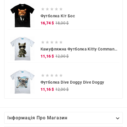





Футболка Кіт Бос
Звичайна
Ціна
16,74 $
18,00 $
ціна





Камуфляжна Футболка Kitty Commander
Звичайна
Ціна
11,16 $
12,00 $
ціна





Футболка Dive Doggy Dive Doggy
Звичайна
Ціна
11,16 $
12,00 $
ціна

Інформація Про Магазин