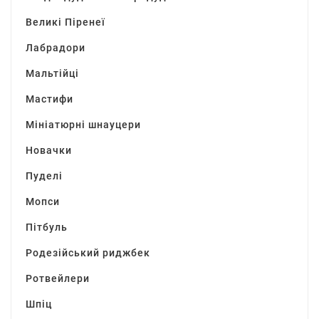
Великі Піренеї
Лабрадори
Мальтійці
Мастифи
Мініатюрні шнауцери
Новачки
Пуделі
Мопси
Пітбуль
Родезійський риджбек
Ротвейлери
Шпіц