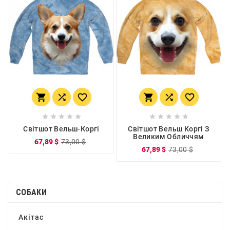
















Світшот Вельш-Коргі
Світшот Вельш Коргі З
Великим Обличчям
67,89 $
73,00 $
67,89 $
73,00 $
СОБАКИ
Акітас