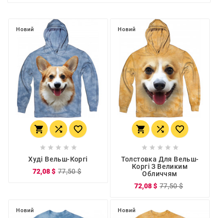
Новий
Новий
















Худі Вельш-Коргі
Толстовка Для Вельш-
Коргі З Великим
72,08 $
77,50 $
Обличчям
72,08 $
77,50 $
Новий
Новий