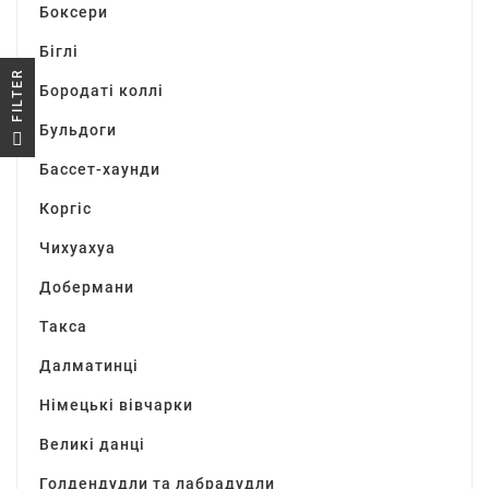
Боксери
Біглі
R
Бородаті коллі
Бульдоги
F
I
L
T
E
Бассет-хаунди
Коргіс
Чихуахуа
Добермани
Такса
Далматинці
Німецькі вівчарки
Великі данці
Голдендудли та лабрадудли