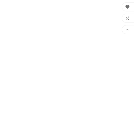


