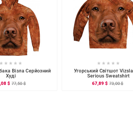

















бака Візла Серйозний
Угорський Світшот Vizsl
Худі
Serious Sweatshirt
,08 $
67,89 $
77,50 $
73,00 $