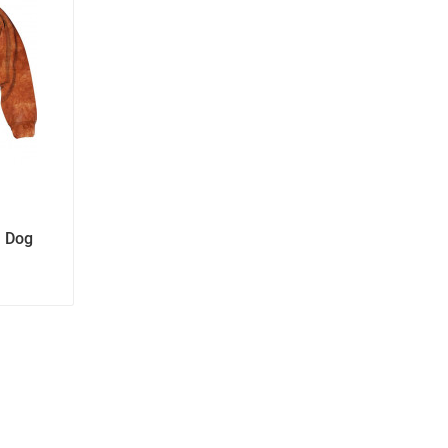
a Dog