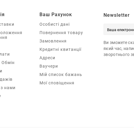
ія
Ваш Рахунок
Newsletter
ставки
Особисті дані
Положення
Повернення товару
ння
Замовлення
Ви зможете ска
який час, нап
Кредитні квитанції
лати
зворотнього зв
Адреси
 Обмін
Ваучери
и
Мій список бажань
одажів
Мої сповіщення
 з нами
у