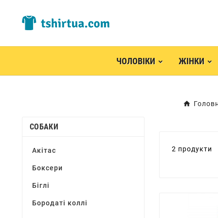
ЧОЛОВІКИ
ЖІНКИ
Голов
СОБАКИ
2 продукти
Акітас
Боксери
Біглі
Бородаті коллі