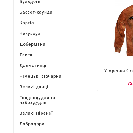
Бульдоги
Бассет-хаунди
Коргіс
Чихуахуа
Добермани
Такса
Далматинці

Угорська Со
Німецькі вівчарки
72
Великі данці
Голдендудли та
лабрадудли
Великі Піренеї
Лабрадори