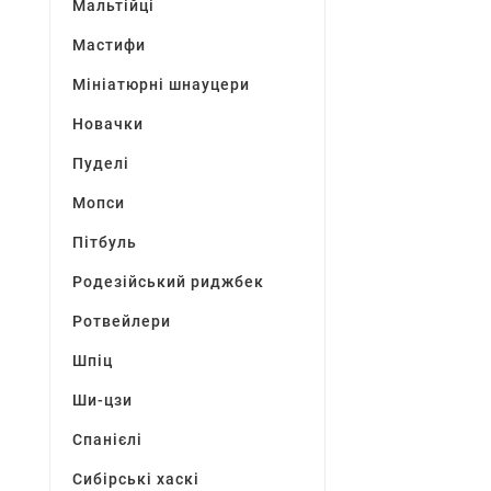
Мальтійці
Мастифи
Мініатюрні шнауцери
Новачки
Пуделі
Мопси
Пітбуль
Родезійський риджбек
Ротвейлери
Шпіц
Ши-цзи
Спанієлі
Сибірські хаскі