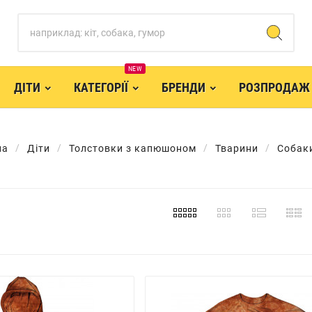
NEW
ДІТИ
КАТЕГОРІЇ
БРЕНДИ
РОЗПРОДАЖ
на
Діти
Толстовки з капюшоном
Тварини
Собак