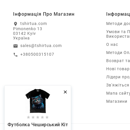
Інформація Про Магазин
Інформац
tshirtua.com
Методи до
location_on
Pimonenko 13
Умови та 
03142 Kyiv
Використа
Україна
О нас
sales@tshirtua.com
email
Методи Оп
+380500315107
call
Возврат та
Нові товар
Лідери пр
Зв'яжіться

Мапа сайт
Магазини





Футболка Чеширський Кіт