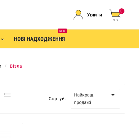
0
Увійти
NEW
НОВІ НАДХОДЖЕННЯ
и
Візла

Найкращі
Сортуй:
продажі