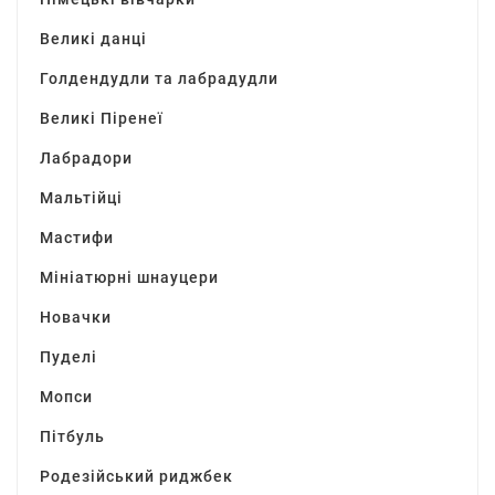
Великі данці
Голдендудли та лабрадудли
Великі Піренеї
Лабрадори
Мальтійці
Мастифи
Мініатюрні шнауцери
Новачки
Пуделі
Мопси
Пітбуль
Родезійський риджбек