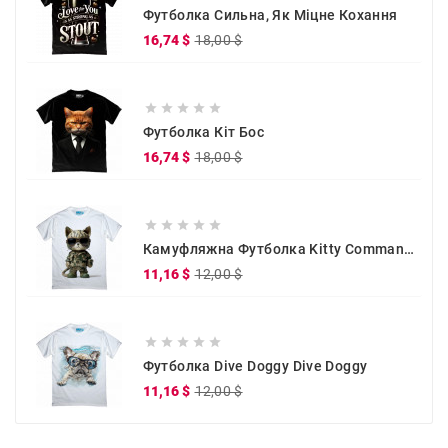
Футболка Сильна, Як Міцне Кохання
Звичайна
Ціна
16,74 $
18,00 $
ціна





Футболка Кіт Бос
Звичайна
Ціна
16,74 $
18,00 $
ціна





Камуфляжна Футболка Kitty Commander
Звичайна
Ціна
11,16 $
12,00 $
ціна





Футболка Dive Doggy Dive Doggy
Звичайна
Ціна
11,16 $
12,00 $
ціна