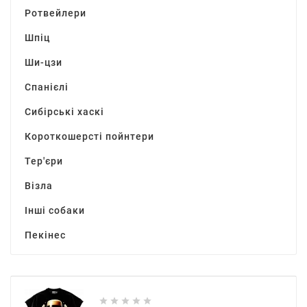
Ротвейлери
Шпіц
Ши-цзи
Спанієлі
Сибірські хаскі
Короткошерсті пойнтери
Тер'єри
Візла
Інші собаки
Пекінес




