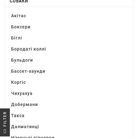
СОБАКИ
Акітас
Боксери
Біглі
Бородаті коллі
Бульдоги
Бассет-хаунди
Коргіс
Чихуахуа
Добермани
R
Такса
Далматинці
F
I
L
T
E
Німецькі вівчарки