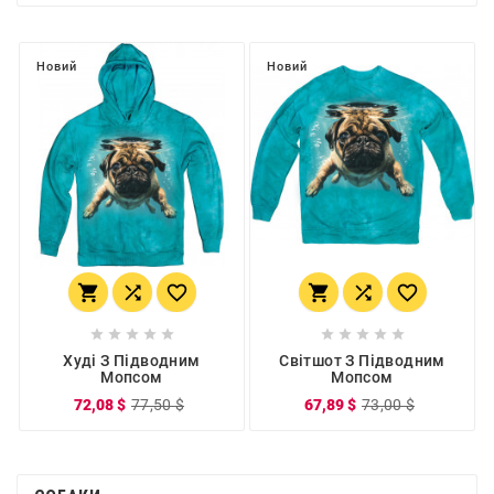
Новий
Новий
















Худі З Підводним
Світшот З Підводним
Мопсом
Мопсом
72,08 $
77,50 $
67,89 $
73,00 $