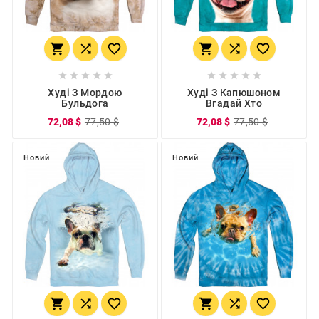
















Худі З Мордою
Худі З Капюшоном
Бульдога
Вгадай Хто
72,08 $
77,50 $
72,08 $
77,50 $
Новий
Новий





