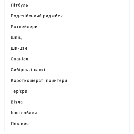
Пітбуль
Родезійський риджбек
Ротвейлери
Шпіц
Ши-цзи
Спанієлі
Сибірські хаскі
Короткошерсті пойнтери
Тер'єри
Візла
Інші собаки
Пекінес