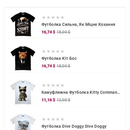





Футболка Сильна, Як Міцне Кохання
Звичайна
Ціна
16,74 $
18,00 $
ціна





Футболка Кіт Бос
Звичайна
Ціна
16,74 $
18,00 $
ціна





Камуфляжна Футболка Kitty Commander
Звичайна
Ціна
11,16 $
12,00 $
ціна





Футболка Dive Doggy Dive Doggy