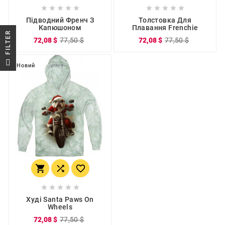










Підводний Френч З
Толстовка Для
Капюшоном
Плавання Frenchie
R
72,08 $
77,50 $
72,08 $
77,50 $
F
I
L
T
E
Новий








Худі Santa Paws On
Wheels
72,08 $
77,50 $