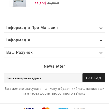
Звичайна
Ціна
11,16 $
12,00 $
ціна

Інформація Про Магазин

Інформація

Ваш Рахунок
Newsletter
ГАРАЗД
Ви зможете скасувати підписку в будь-який час, написавши
нам через форму зворотнього зв'язку.