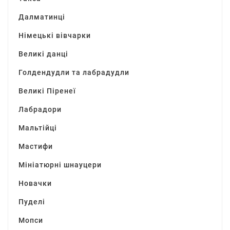
Далматинці
Німецькі вівчарки
Великі данці
Голдендудли та лабрадудли
Великі Піренеї
Лабрадори
Мальтійці
Мастифи
Мініатюрні шнауцери
Новачки
Пуделі
Мопси