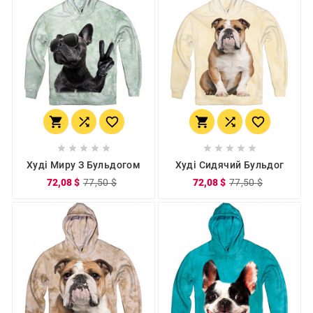
















Худі Миру З Бульдогом
Худі Сидячий Бульдог
72,08 $
77,50 $
72,08 $
77,50 $