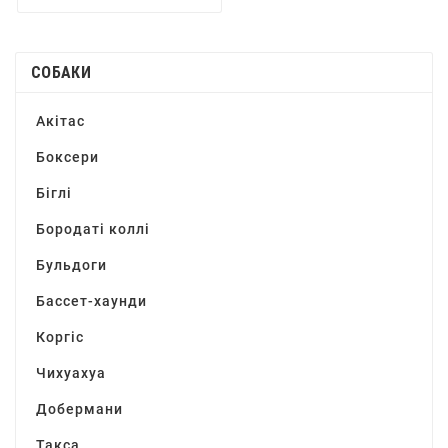
СОБАКИ
Акітас
Боксери
Біглі
Бородаті коллі
Бульдоги
Бассет-хаунди
Коргіс
Чихуахуа
Добермани
Такса