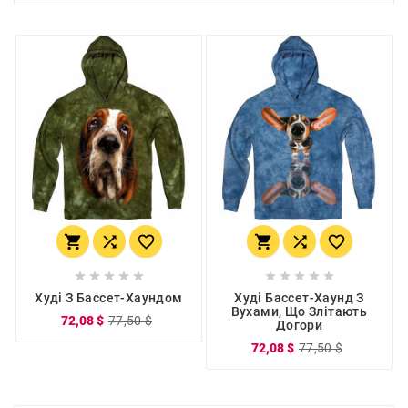
















Худі З Бассет-Хаундом
Худі Бассет-Хаунд З
Вухами, Що Злітають
72,08 $
77,50 $
Догори
72,08 $
77,50 $