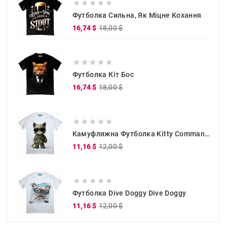





Футболка Сильна, Як Міцне Кохання
Звичайна
Ціна
16,74 $
18,00 $
ціна





Футболка Кіт Бос
Звичайна
Ціна
16,74 $
18,00 $
ціна





Камуфляжна Футболка Kitty Commander
Звичайна
Ціна
11,16 $
12,00 $
ціна





Футболка Dive Doggy Dive Doggy
Звичайна
Ціна
11,16 $
12,00 $
ціна