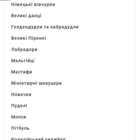
Німецькі вівчарки
Великі данці
Голдендудли та лабрадудли
Великі Піренеї
Лабрадори
Мальтійці
Мастифи
Мініатюрні шнауцери
Новачки
Пуделі
Мопси
Пітбуль
Родезійський риджбек