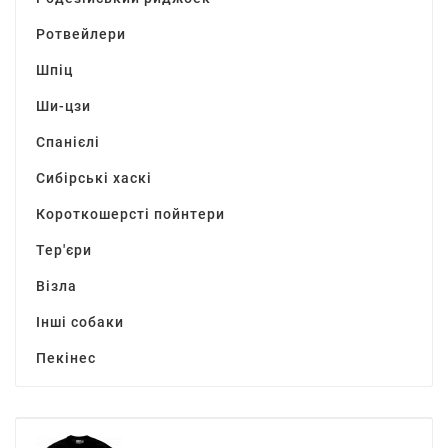
Ротвейлери
Шпіц
Ши-цзи
Спанієлі
Сибірські хаскі
Короткошерсті пойнтери
Тер'єри
Візла
Інші собаки
Пекінес