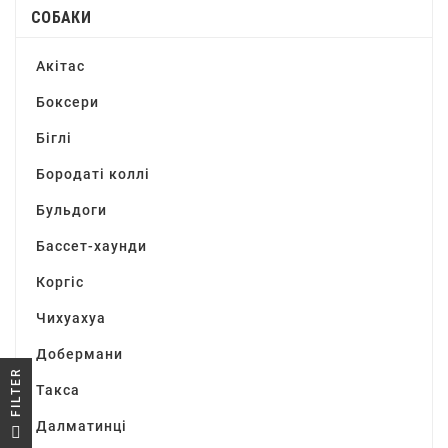
СОБАКИ
Акітас
Боксери
Біглі
Бородаті коллі
Бульдоги
Бассет-хаунди
Коргіс
Чихуахуа
Добермани
R
Такса
F
I
L
T
E
Далматинці