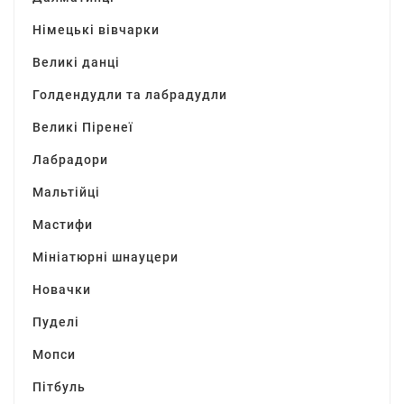
Німецькі вівчарки
Великі данці
Голдендудли та лабрадудли
Великі Піренеї
Лабрадори
Мальтійці
Мастифи
Мініатюрні шнауцери
Новачки
Пуделі
Мопси
Пітбуль