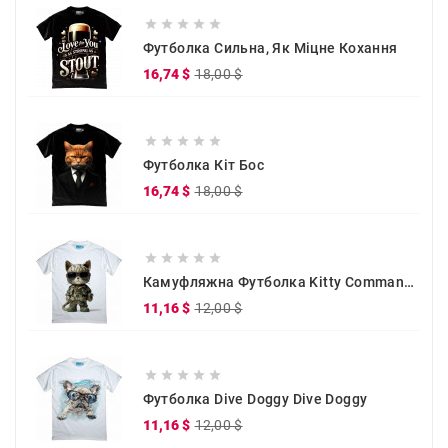





Футболка Сильна, Як Міцне Кохання
Звичайна
Ціна
16,74 $
18,00 $
ціна





Футболка Кіт Бос
Звичайна
Ціна
16,74 $
18,00 $
ціна





Камуфляжна Футболка Kitty Commander
Звичайна
Ціна
11,16 $
12,00 $
ціна





Футболка Dive Doggy Dive Doggy
Звичайна
Ціна
11,16 $
12,00 $
ціна