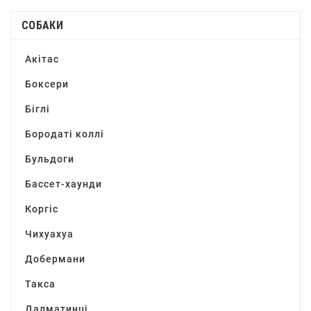
СОБАКИ
Акітас
Боксери
Біглі
Бородаті коллі
Бульдоги
Бассет-хаунди
Коргіс
Чихуахуа
Добермани
Такса
Далматинці