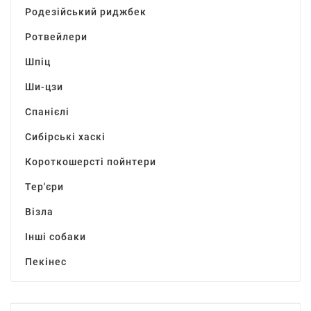
Родезійський риджбек
Ротвейлери
Шпіц
Ши-цзи
Спанієлі
Сибірські хаскі
Короткошерсті пойнтери
Тер'єри
Візла
Інші собаки
Пекінес