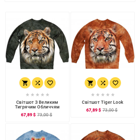
















Світшот З Великим
Світшот Tiger Look
Тигрячим Обличчям
67,89 $
73,00 $
67,89 $
73,00 $