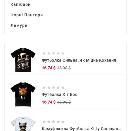
Капібари
Чорні Пантери
Лемури





Футболка Сильна, Як Міцне Кохання
Звичайна
Ціна
16,74 $
18,00 $
ціна





Футболка Кіт Бос
Звичайна
Ціна
16,74 $
18,00 $
ціна





Камуфляжна Футболка Kitty Commander