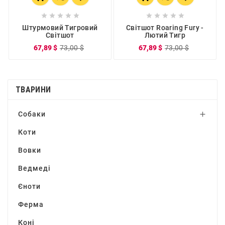










Штурмовий Тигровий
Світшот Roaring Fury -
Світшот
Лютий Тигр
67,89 $
73,00 $
67,89 $
73,00 $
ТВАРИНИ
Собаки

Коти
Вовки
Ведмеді
Єноти
Ферма
Коні