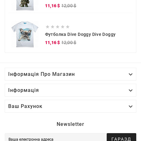
Звичайна
Ціна
11,16 $
12,00 $
ціна





Футболка Dive Doggy Dive Doggy
Звичайна
Ціна
11,16 $
12,00 $
ціна

Інформація Про Магазин

Інформація

Ваш Рахунок
Newsletter
ГАРАЗД