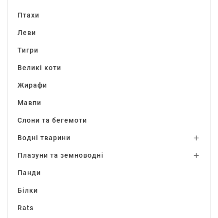
Птахи
Леви
Тигри
Великі коти
Жирафи
Мавпи
Слони та бегемоти
Водні тварини

Плазуни та земноводні

Панди
Білки
Rats