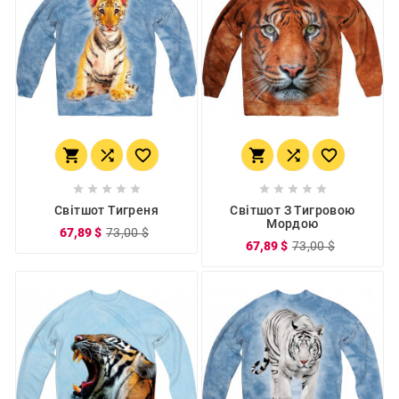
















Світшот Тигреня
Світшот З Тигровою
Мордою
67,89 $
73,00 $
67,89 $
73,00 $