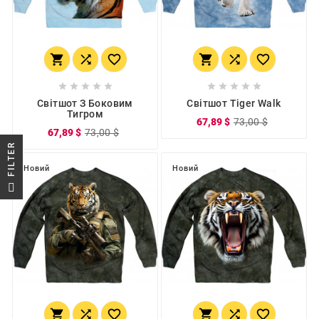
















Світшот З Боковим
Світшот Tiger Walk
Тигром
67,89 $
73,00 $
67,89 $
73,00 $
R
Новий
Новий
F
I
L
T
E





