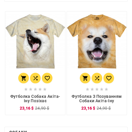
















Футболка Собака Акіта-
Футболка З Позуванням
Іну Позіхає
Собаки Акіта-Іну
23,16 $
24,90 $
23,16 $
24,90 $