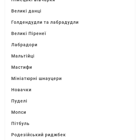
Великі данці
Голдендудли та лабрадудли
Великі Піренеї
Лабрадори
Мальтійці
Мастифи
Мініатюрні шнауцери
Новачки
Пуделі
Мопси
Пітбуль
Родезійський риджбек