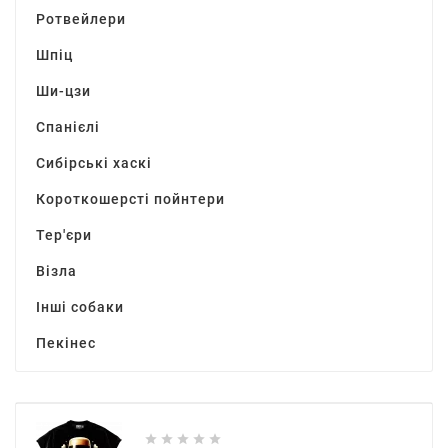
Ротвейлери
Шпіц
Ши-цзи
Спанієлі
Сибірські хаскі
Короткошерсті пойнтери
Тер'єри
Візла
Інші собаки
Пекінес




