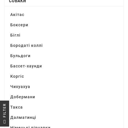
СОБАКИ
Акітас
Боксери
Біглі
Бородаті коллі
Бульдоги
Бассет-хаунди
Коргіс
Чихуахуа
Добермани
R
Такса
Далматинці
F
I
L
T
E
Німецькі вівчарки