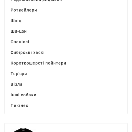
Ротвейлери
Шпіц
Ши-цзи
Спанієлі
Сибірські хаскі
Короткошерсті пойнтери
Тер'єри
Візла
Інші собаки
Пекінес