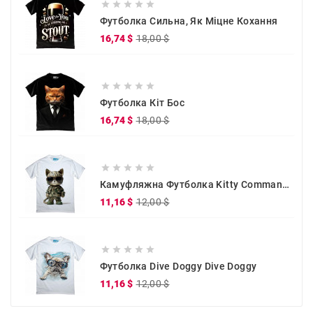





Футболка Сильна, Як Міцне Кохання
Звичайна
Ціна
16,74 $
18,00 $
ціна





Футболка Кіт Бос
Звичайна
Ціна
16,74 $
18,00 $
ціна





Камуфляжна Футболка Kitty Commander
Звичайна
Ціна
11,16 $
12,00 $
ціна





Футболка Dive Doggy Dive Doggy
Звичайна
Ціна
11,16 $
12,00 $
ціна