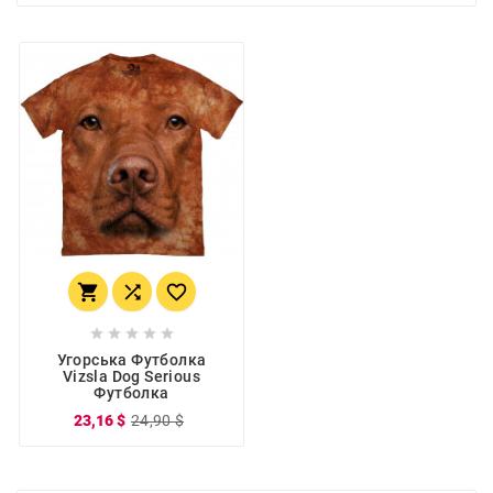








Угорська Футболка
Vizsla Dog Serious
Футболка
23,16 $
24,90 $