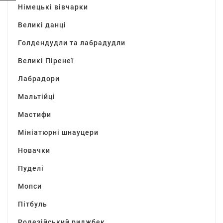
Німецькі вівчарки
Великі данці
Голдендудли та лабрадудли
Великі Піренеї
Лабрадори
Мальтійці
Мастифи
Мініатюрні шнауцери
Новачки
Пуделі
Мопси
Пітбуль
Родезійський риджбек