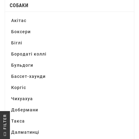
СОБАКИ
Акітас
Боксери
Біглі
Бородаті коллі
Бульдоги
Бассет-хаунди
Коргіс
Чихуахуа
Добермани
R
Такса
F
I
L
T
E
Далматинці