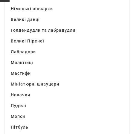
Німецькі вівчарки
Великі данці
Голдендудли та лабрадудли
Великі Піренеї
Лабрадори
Мальтійці
Мастифи
Мініатюрні шнауцери
Новачки
Пуделі
Мопси
Пітбуль