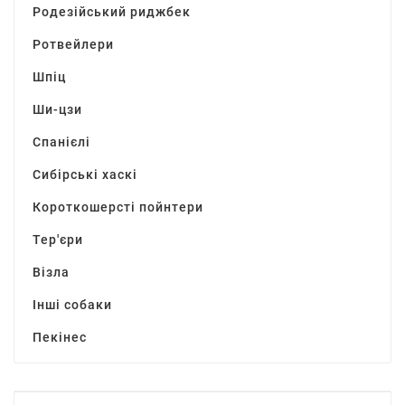
Родезійський риджбек
Ротвейлери
Шпіц
Ши-цзи
Спанієлі
Сибірські хаскі
Короткошерсті пойнтери
Тер'єри
Візла
Інші собаки
Пекінес