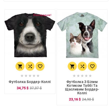
Розпродаж!
















Футболка Бордер-Коллі
Футболка З Білим
Котиком Таббі Та
34,75 $
37,37 $
Щасливим Бордер-
Коллі
23,16 $
24,90 $