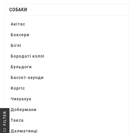
СОБАКИ
Акітас
Боксери
Біглі
Бородаті коллі
Бульдоги
Бассет-хаунди
Коргіс
Чихуахуа
Добермани
R
Такса
F
I
L
T
E
Далматинці