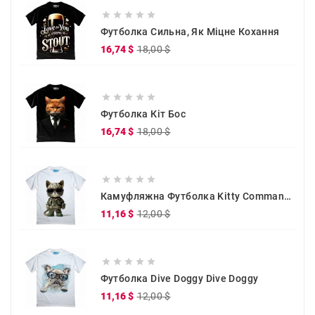





Футболка Сильна, Як Міцне Кохання
Звичайна
Ціна
16,74 $
18,00 $
ціна





Футболка Кіт Бос
Звичайна
Ціна
16,74 $
18,00 $
ціна





Камуфляжна Футболка Kitty Commander
Звичайна
Ціна
11,16 $
12,00 $
ціна





Футболка Dive Doggy Dive Doggy
Звичайна
Ціна
11,16 $
12,00 $
ціна