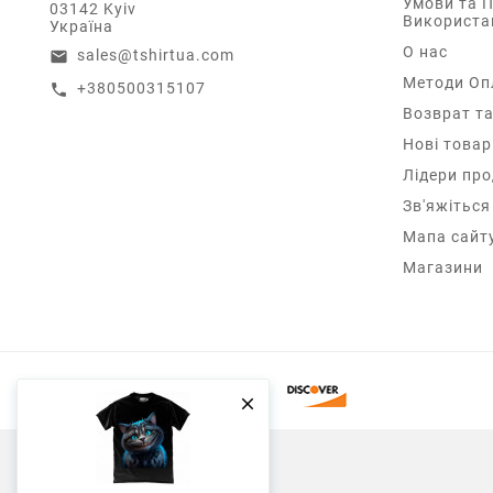
Умови та 
03142 Kyiv
Використа
Україна
О нас
sales@tshirtua.com
email
Методи Оп
+380500315107
call
Возврат та
Нові товар
Лідери пр
Зв'яжіться
Мапа сайт
Магазини
