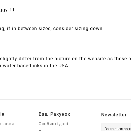
ggy fit
ng; if in-between sizes, consider sizing down
slightly differ from the picture on the website as these
h water-based inks in the USA.
ія
Ваш Рахунок
Newsletter
ставки
Особисті дані