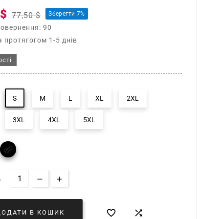
 $
Зберегти 7%
77,50 $
повернення: 90
 протягогом 1-5 днів
ості
S
M
L
XL
2XL
3XL
4XL
5XL

Ь


ДОДАТИ В КОШИК