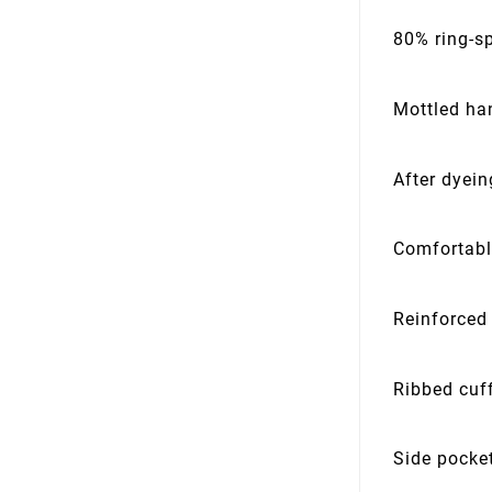
80% ring-s
Mottled ha
After dyei
Comfortabl
Reinforced
Ribbed cuf
Side pocke