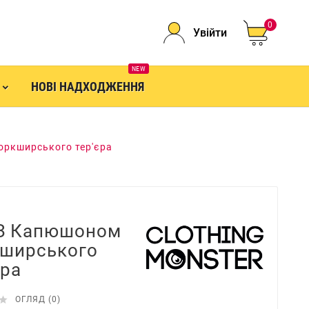
0
Увійти
NEW
НОВІ НАДХОДЖЕННЯ
оркширського тер'єра
 З Капюшоном
ширського
єра

ОГЛЯД (0)