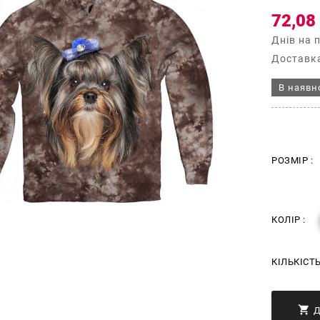
72,08
Днів на 
Доставка
В наявн
РОЗМІР :
КОЛІР :
КІЛЬКІСТ
