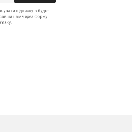
сувати підписку в будь-
исавши нам через форму
'язку.