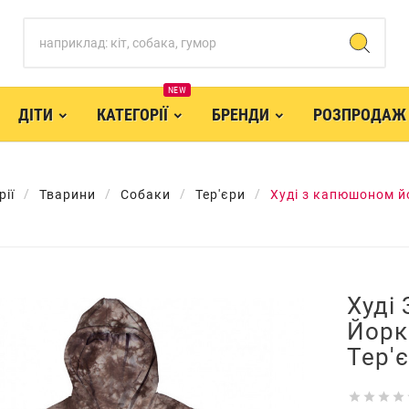
NEW
ДІТИ
КАТЕГОРІЇ
БРЕНДИ
РОЗПРОДАЖ
рії
Тварини
Собаки
Тер'єри
Худі з капюшоном й
Худі
Йорк
Тер'



