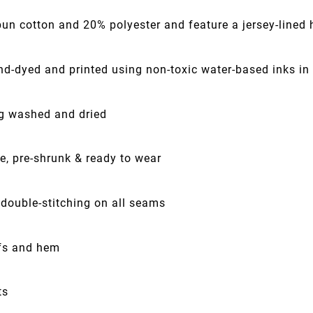
pun cotton and 20% polyester and feature a jersey-lined
nd-dyed and printed using non-toxic water-based inks in
ng washed and dried
e, pre-shrunk & ready to wear
 double-stitching on all seams
fs and hem
ts