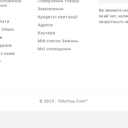
Положення
Повернення товару
ння
Замовлення
Ви зможете ска
який час, нап
Кредитні квитанції
лати
зворотнього зв
Адреси
 Обмін
Ваучери
и
Мій список бажань
одажів
Мої сповіщення
 з нами
у
© 2025 - Tshirtua.com™