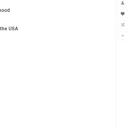

 hood


 the USA
