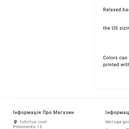
Relaxed ba
the US sizi
Colors can 
printed wit
Інформація Про Магазин
Інформац
tshirtua.com
Методи до
location_on
Pimonenko 13