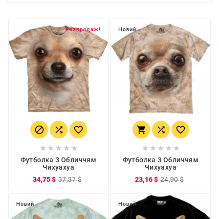
Розпродаж!
Новий
















Футболка З Обличчям
Футболка З Обличчям
Чихуахуа
Чихуахуа
34,75 $
37,37 $
23,16 $
24,90 $
Новий
Новий