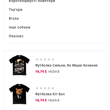
Короткошерсті пойнтери
Тер'єри
Візла
Інші собаки
Пекінес





Футболка Сильна, Як Міцне Кохання
Звичайна
Ціна
16,74 $
18,00 $
ціна





Футболка Кіт Бос
Звичайна
Ціна
16,74 $
18,00 $
ціна