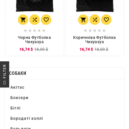
















Чорна Футболка
Коричнева Футболка
Чихуахуа
Чихуахуа
16,74 $
18,00 $
16,74 $
18,00 $
R
СОБАКИ
F
I
L
T
E
Акітас
Боксери
Біглі
Бородаті коллі
Бульдоги