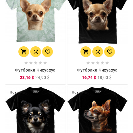
















Футболка Чихуахуа
Футболка Чихуахуа
23,16 $
24,90 $
16,74 $
18,00 $
Новий
Новий