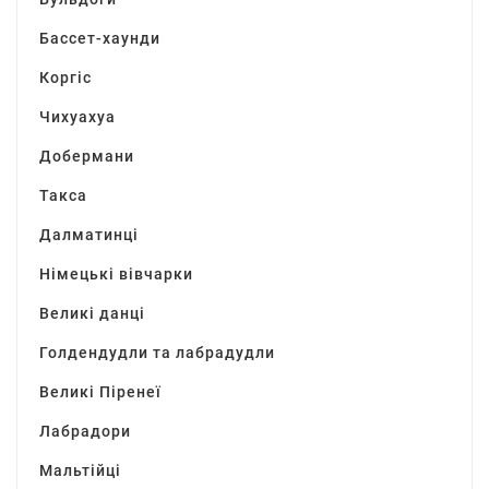
Бассет-хаунди
Коргіс
Чихуахуа
Добермани
Такса
Далматинці
Німецькі вівчарки
Великі данці
Голдендудли та лабрадудли
Великі Піренеї
Лабрадори
Мальтійці