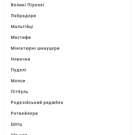
Великі Піренеї
Лабрадори
Мальтійці
Мастифи
Мініатюрні шнауцери
Новачки
Пуделі
Мопси
Пітбуль
Родезійський риджбек
Ротвейлери
Шпіц
Ши-цзи