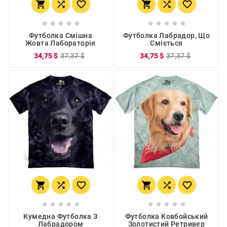
















Футболка Смішна
Футболка Лабрадор, Що
Жовта Лабораторія
Сміється
34,75 $
37,37 $
34,75 $
37,37 $
















Кумедна Футболка З
Футболка Ковбойський
Лабрадором
Золотистий Ретривер