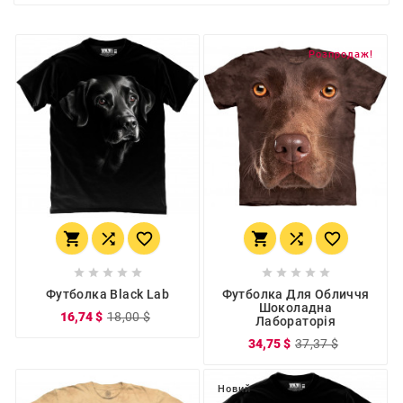
Розпродаж!
















Футболка Black Lab
Футболка Для Обличчя
Шоколадна
16,74 $
18,00 $
Лабораторія
34,75 $
37,37 $
Новий