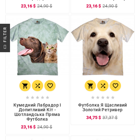
23,16 $
24,90 $
23,16 $
24,90 $
R
F
I
L
T
E
















Кумедний Лабрадор І
Футболка Я Щасливий
Допитливий Кіт -
Золотий Ретривер
Шотландська Пряма
34,75 $
37,37 $
Футболка
23,16 $
24,90 $