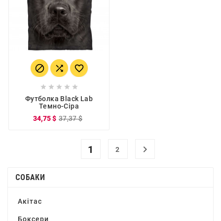








Футболка Black Lab
Темно-Сіра
34,75 $
37,37 $
1

2
СОБАКИ
Акітас
Боксери