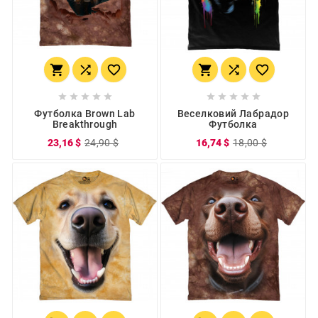
















Футболка Brown Lab
Веселковий Лабрадор
Breakthrough
Футболка
23,16 $
24,90 $
16,74 $
18,00 $