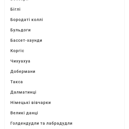
Біглі
Бородаті коллі
Бульдоги
Бассет-хаунди
Коргіс
Чихуахуа
Добермани
Такса
Далматинці
Німецькі вівчарки
Великі данці
Голдендудли та лабрадудли