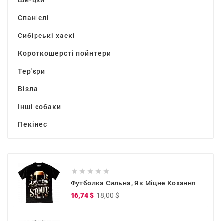
Спанієлі
Сибірські хаскі
Короткошерсті пойнтери
Тер'єри
Візла
Інші собаки
Пекінес





Футболка Сильна, Як Міцне Кохання
Звичайна
Ціна
16,74 $
18,00 $
ціна