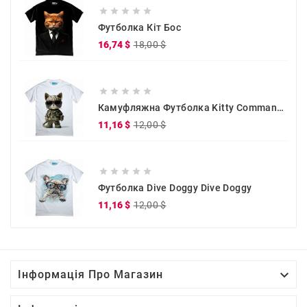





Футболка Кіт Бос
Звичайна
Ціна
16,74 $
18,00 $
ціна





Камуфляжна Футболка Kitty Commander
Звичайна
Ціна
11,16 $
12,00 $
ціна





Футболка Dive Doggy Dive Doggy
Звичайна
Ціна
11,16 $
12,00 $
ціна

Інформація Про Магазин