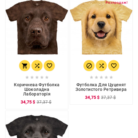
Розпродаж!
















Коричнева Футболка
Футболка Для Цуценят
Шоколадна
Золотистого Ретривера
Лабораторія
34,75 $
37,37 $
34,75 $
37,37 $