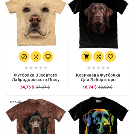
















Футболка З Жовтого
Коричнева Футболка
Лабрадорського Піску
Для Лабораторії
34,75 $
37,37 $
16,74 $
18,00 $
Новий