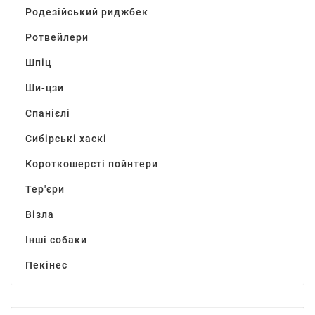
Родезійський риджбек
Ротвейлери
Шпіц
Ши-цзи
Спанієлі
Сибірські хаскі
Короткошерсті пойнтери
Тер'єри
Візла
Інші собаки
Пекінес