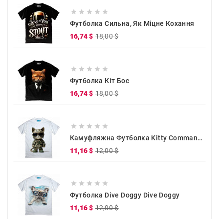





Футболка Сильна, Як Міцне Кохання
Звичайна
Ціна
16,74 $
18,00 $
ціна





Футболка Кіт Бос
Звичайна
Ціна
16,74 $
18,00 $
ціна





Камуфляжна Футболка Kitty Commander
Звичайна
Ціна
11,16 $
12,00 $
ціна





Футболка Dive Doggy Dive Doggy
Звичайна
Ціна
11,16 $
12,00 $
ціна