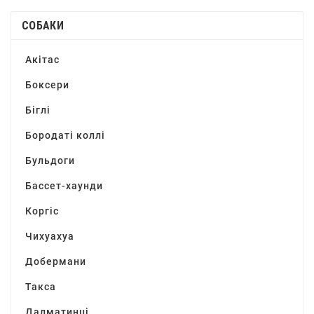
СОБАКИ
Акітас
Боксери
Біглі
Бородаті коллі
Бульдоги
Бассет-хаунди
Коргіс
Чихуахуа
Добермани
Такса
Далматинці