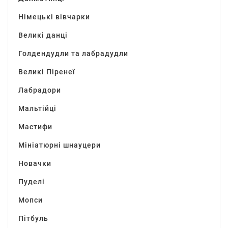
Німецькі вівчарки
Великі данці
Голдендудли та лабрадудли
Великі Піренеї
Лабрадори
Мальтійці
Мастифи
Мініатюрні шнауцери
Новачки
Пуделі
Мопси
Пітбуль