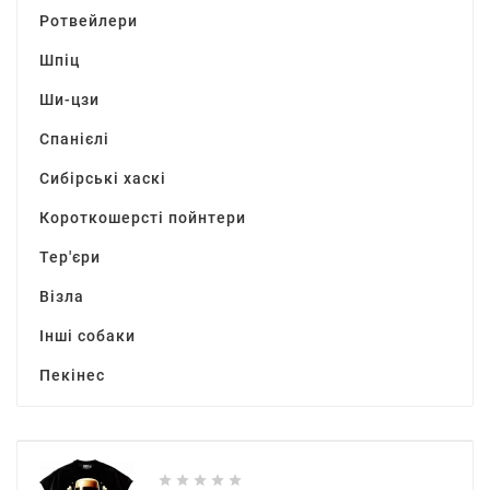
Ротвейлери
Шпіц
Ши-цзи
Спанієлі
Сибірські хаскі
Короткошерсті пойнтери
Тер'єри
Візла
Інші собаки
Пекінес




