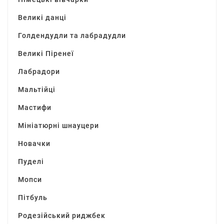
Великі данці
Голдендудли та лабрадудли
Великі Піренеї
Лабрадори
Мальтійці
Мастифи
Мініатюрні шнауцери
Новачки
Пуделі
Мопси
Пітбуль
Родезійський риджбек