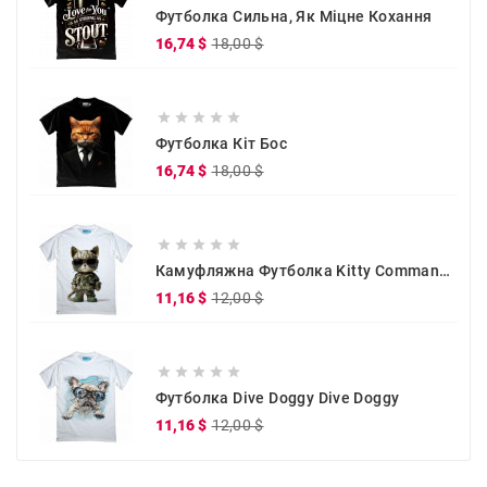
Футболка Сильна, Як Міцне Кохання
Звичайна
Ціна
16,74 $
18,00 $
ціна





Футболка Кіт Бос
Звичайна
Ціна
16,74 $
18,00 $
ціна





Камуфляжна Футболка Kitty Commander
Звичайна
Ціна
11,16 $
12,00 $
ціна





Футболка Dive Doggy Dive Doggy
Звичайна
Ціна
11,16 $
12,00 $
ціна