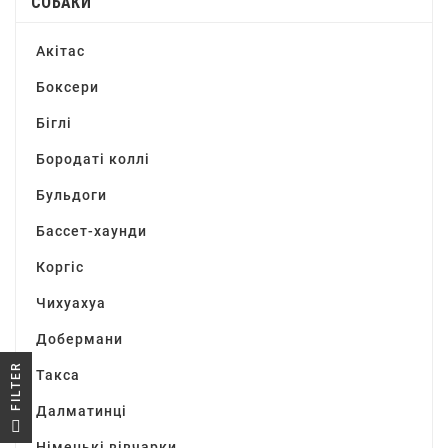
СОБАКИ
Акітас
Боксери
Біглі
Бородаті коллі
Бульдоги
Бассет-хаунди
Коргіс
Чихуахуа
Добермани
R
Такса
Далматинці
F
I
L
T
E
Німецькі вівчарки