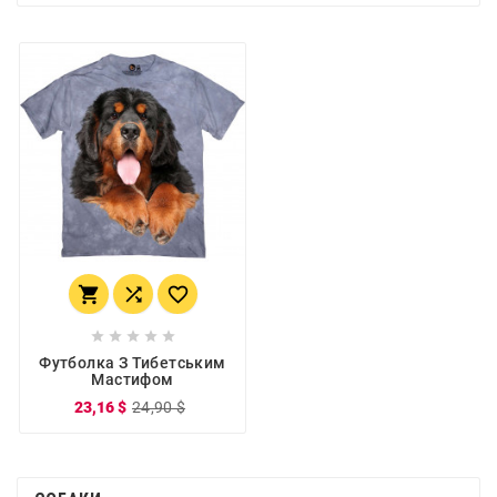








Футболка З Тибетським
Мастифом
23,16 $
24,90 $