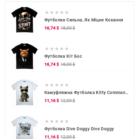





Футболка Сильна, Як Міцне Кохання
Звичайна
Ціна
16,74 $
18,00 $
ціна





Футболка Кіт Бос
Звичайна
Ціна
16,74 $
18,00 $
ціна





Камуфляжна Футболка Kitty Commander
Звичайна
Ціна
11,16 $
12,00 $
ціна





Футболка Dive Doggy Dive Doggy
Звичайна
Ціна
11,16 $
12,00 $