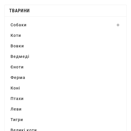
ТВАРИНИ
Собаки

Коти
Вовки
Ведмеді
Єноти
Ферма
Коні
Птахи
Леви
Тигри
Великі коти