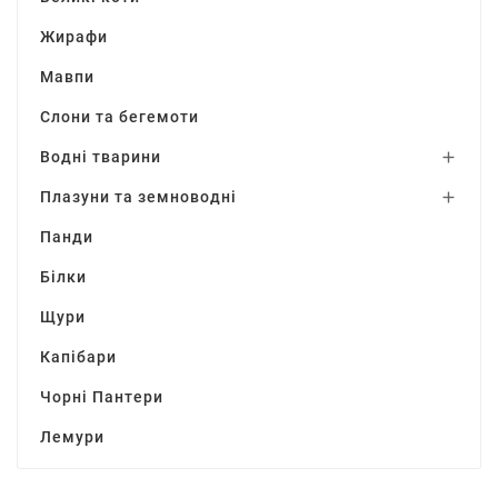
Жирафи
Мавпи
Слони та бегемоти
Водні тварини

Плазуни та земноводні

Панди
Білки
Щури
Капібари
Чорні Пантери
Лемури