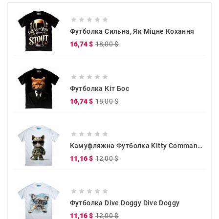





Футболка Сильна, Як Міцне Кохання
Звичайна
Ціна
16,74 $
18,00 $
ціна





Футболка Кіт Бос
Звичайна
Ціна
16,74 $
18,00 $
ціна





Камуфляжна Футболка Kitty Commander
Звичайна
Ціна
11,16 $
12,00 $
ціна





Футболка Dive Doggy Dive Doggy
Звичайна
Ціна
11,16 $
12,00 $