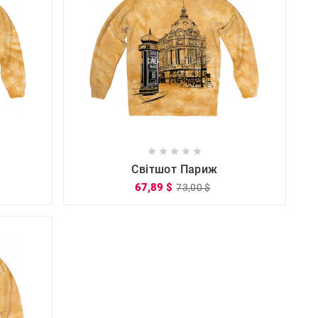









Світшот Париж
67,89 $
73,00 $