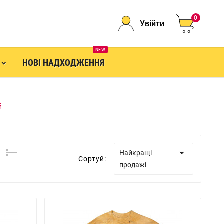
0
Увійти
NEW
НОВІ НАДХОДЖЕННЯ
й

Найкращі
Сортуй:
продажі