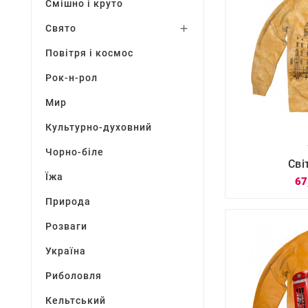
Смішно і круто
Свято

Повітря і космос
Рок-н-рол
Мир
Культурно-духовний
Чорно-біле

Сві
Їжа
67
Природа
Розваги
Україна
Риболовля
Кельтський