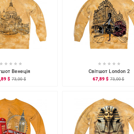

















тшот Венеція
Світшот London 2
,89 $
67,89 $
73,00 $
73,00 $