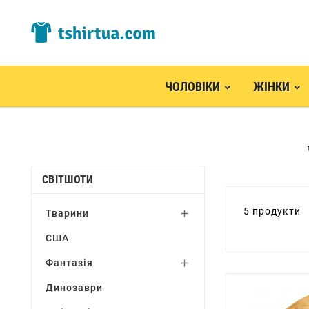
ЧОЛОВІКИ
ЖІНКИ
СВІТШОТИ
5 продукти
Тварини

США
Фантазія

Динозаври