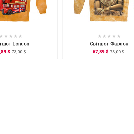

















ітшот London
Світшот Фараон
,89 $
67,89 $
73,00 $
73,00 $