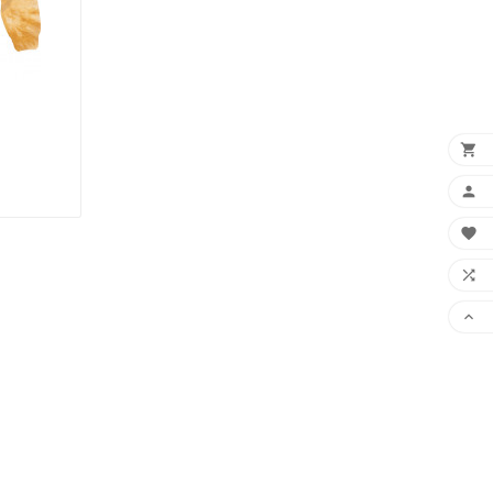




