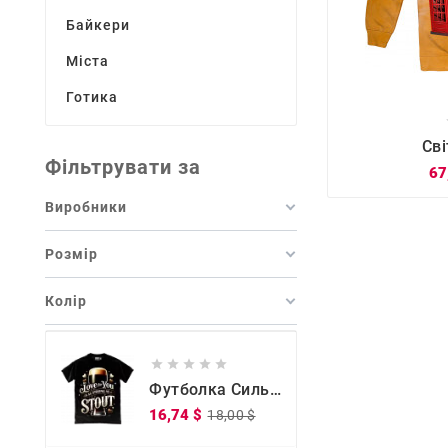
Байкери
Міста
Готика

Св
Фільтрувати за
67
Виробники
Розмір
Колір





Футболка Сильна, Як Міцне Кохання
Звичайна
Ціна
16,74 $
18,00 $
ціна