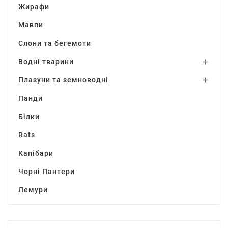
Жирафи
Мавпи
Слони та бегемоти
Водні тварини

Плазуни та земноводні

Панди
Білки
Rats
Капібари
Чорні Пантери
Лемури