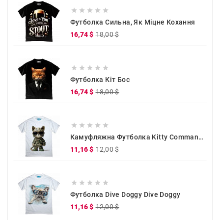





Футболка Сильна, Як Міцне Кохання
Звичайна
Ціна
16,74 $
18,00 $
ціна





Футболка Кіт Бос
Звичайна
Ціна
16,74 $
18,00 $
ціна





Камуфляжна Футболка Kitty Commander
Звичайна
Ціна
11,16 $
12,00 $
ціна





Футболка Dive Doggy Dive Doggy
Звичайна
Ціна
11,16 $
12,00 $
ціна