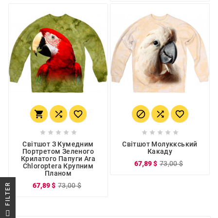
















Світшот З Кумедним
Світшот Молуккський
Портретом Зеленого
Какаду
Крилатого Папуги Ara
67,89 $
73,00 $
Chloroptera Крупним
Планом
67,89 $
73,00 $
R
F
I
L
T
E