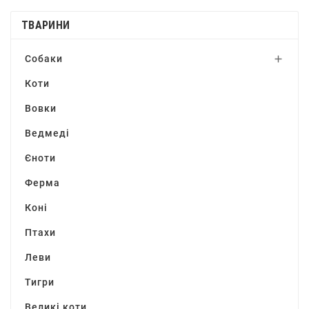
ТВАРИНИ
Собаки

Коти
Вовки
Ведмеді
Єноти
Ферма
Коні
Птахи
Леви
Тигри
Великі коти