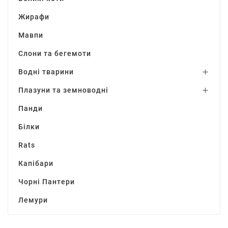
Жирафи
Мавпи
Слони та бегемоти
Водні тварини

Плазуни та земноводні

Панди
Білки
Rats
Капібари
Чорні Пантери
Лемури