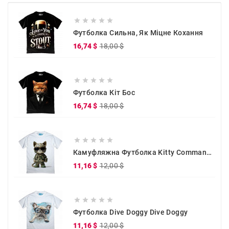





Футболка Сильна, Як Міцне Кохання
Звичайна
Ціна
16,74 $
18,00 $
ціна





Футболка Кіт Бос
Звичайна
Ціна
16,74 $
18,00 $
ціна





Камуфляжна Футболка Kitty Commander
Звичайна
Ціна
11,16 $
12,00 $
ціна





Футболка Dive Doggy Dive Doggy
Звичайна
Ціна
11,16 $
12,00 $