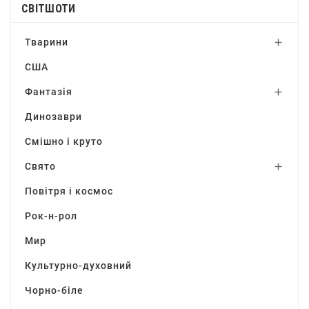
СВІТШОТИ
Тварини

США
Фантазія

Динозаври
Смішно і круто
Свято

Повітря і космос
Рок-н-рол
Мир
Культурно-духовний
Чорно-біле