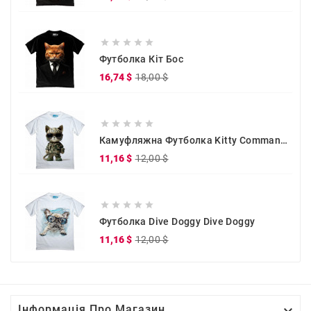
ціна





Футболка Кіт Бос
Звичайна
Ціна
16,74 $
18,00 $
ціна





Камуфляжна Футболка Kitty Commander
Звичайна
Ціна
11,16 $
12,00 $
ціна





Футболка Dive Doggy Dive Doggy
Звичайна
Ціна
11,16 $
12,00 $
ціна

Інформація Про Магазин