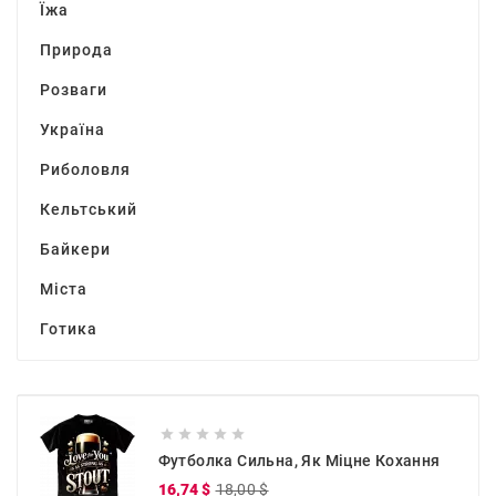
Їжа
Природа
Розваги
Україна
Риболовля
Кельтський
Байкери
Міста
Готика





Футболка Сильна, Як Міцне Кохання
Звичайна
Ціна
16,74 $
18,00 $