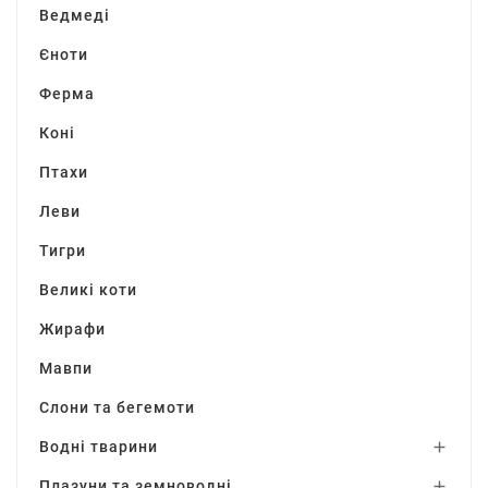
Ведмеді
Єноти
Ферма
Коні
Птахи
Леви
Тигри
Великі коти
Жирафи
Мавпи
Слони та бегемоти
Водні тварини

Плазуни та земноводні
