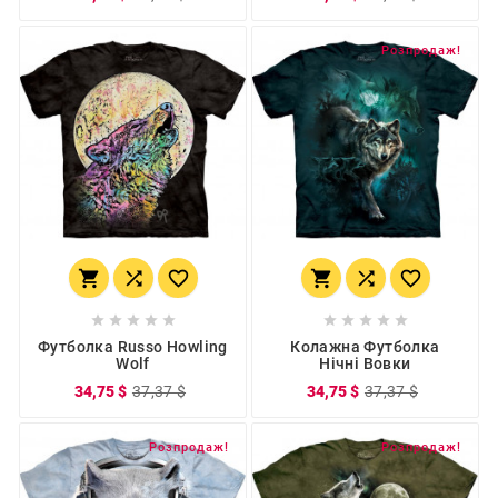
Розпродаж!
















Футболка Russo Howling
Колажна Футболка
Wolf
Нічні Вовки
34,75 $
37,37 $
34,75 $
37,37 $
Розпродаж!
Розпродаж!