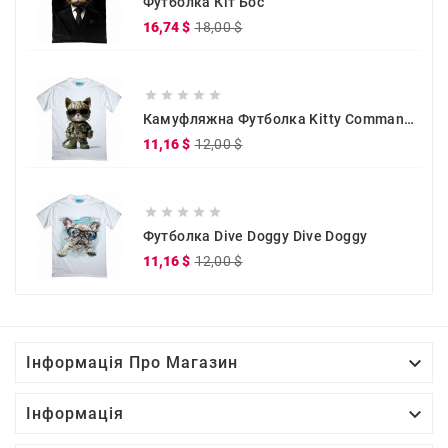
Футболка Кіт Бос
Звичайна
Ціна
16,74 $
18,00 $
ціна





Камуфляжна Футболка Kitty Commander
Звичайна
Ціна
11,16 $
12,00 $
ціна





Футболка Dive Doggy Dive Doggy
Звичайна
Ціна
11,16 $
12,00 $
ціна

Інформація Про Магазин

Інформація