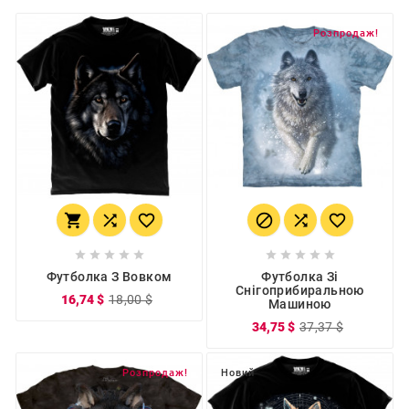
Розпродаж!
















Футболка З Вовком
Футболка Зі
Снігоприбиральною
16,74 $
18,00 $
Машиною
34,75 $
37,37 $
Розпродаж!
Новий