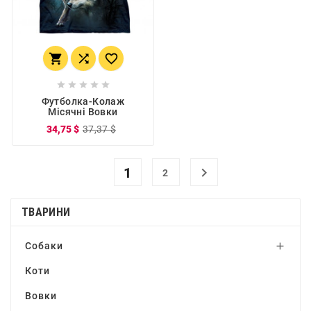








Футболка-Колаж
Місячні Вовки
34,75 $
37,37 $
1

2
ТВАРИНИ
Собаки

Коти
Вовки