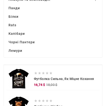
Панди
Білки
Rats
Капібари
Чорні Пантери
Лемури





Футболка Сильна, Як Міцне Кохання
Звичайна
Ціна
16,74 $
18,00 $
ціна




