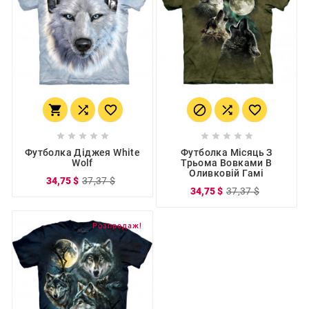
















Футболка Діджея White
Футболка Місяць З
Wolf
Трьома Вовками В
Оливковій Гамі
34,75 $
37,37 $
34,75 $
37,37 $
Розпродаж!