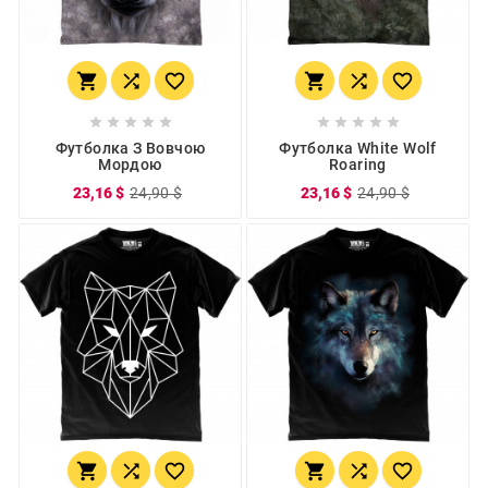
















Футболка З Вовчою
Футболка White Wolf
Мордою
Roaring
23,16 $
24,90 $
23,16 $
24,90 $





