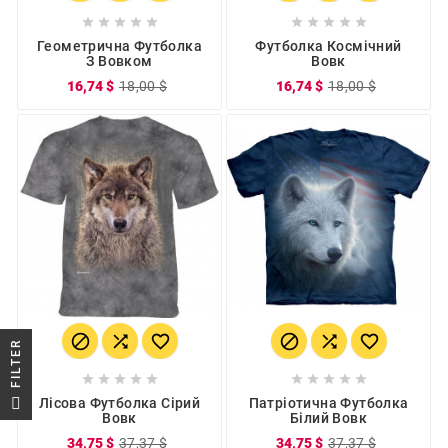










Геометрична Футболка
Футболка Космічний
З Вовком
Вовк
16,74 $
18,00 $
16,74 $
18,00 $






R










F
I
L
T
E
Лісова Футболка Сірий
Патріотична Футболка
Вовк
Білий Вовк
34,75 $
37,37 $
34,75 $
37,37 $