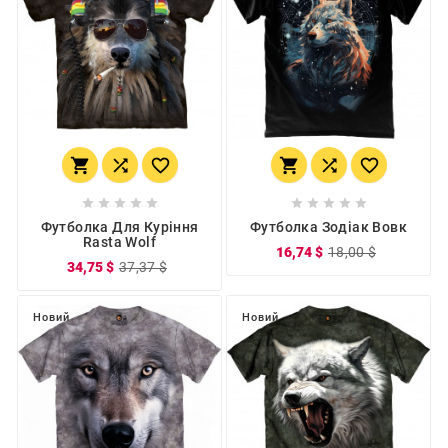
















Футболка Для Куріння
Футболка Зодіак Вовк
Rasta Wolf
16,74 $
18,00 $
34,75 $
37,37 $
Новий
Новий