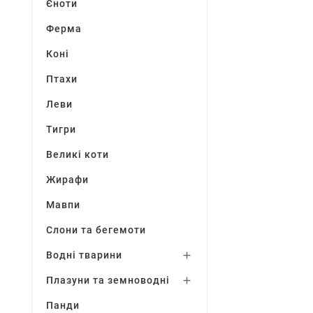
Єноти
Ферма
Коні
Птахи
Леви
Тигри
Великі коти
Жирафи
Мавпи
Слони та бегемоти
Водні тварини

Плазуни та земноводні

Панди