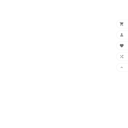




