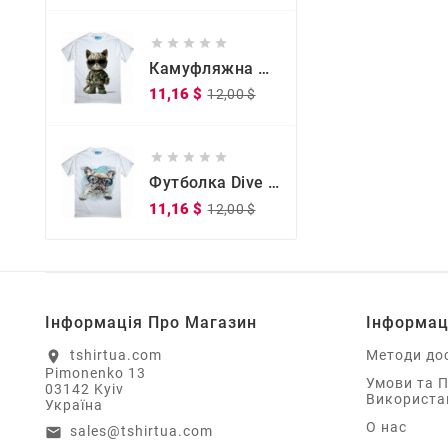





Камуфляжна Футболка Kitty Commander
Звичайна
Ціна
11,16 $
12,00 $
ціна





Футболка Dive Doggy Dive Doggy
Звичайна
Ціна
11,16 $
12,00 $
ціна
Інформація Про Магазин
Інформац
tshirtua.com
Методи до
location_on
Pimonenko 13
Умови та 
03142 Kyiv
Використа
Україна
О нас
sales@tshirtua.com
email