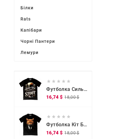
Білки
Rats
Капібари
Чорні Пантери
Лемури





Футболка Сильна, Як Міцне Кохання
Звичайна
Ціна
16,74 $
18,00 $
ціна





Футболка Кіт Бос
Звичайна
Ціна
16,74 $
18,00 $
ціна