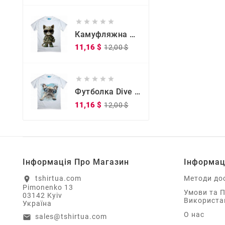





Камуфляжна Футболка Kitty Commander
Звичайна
Ціна
11,16 $
12,00 $
ціна





Футболка Dive Doggy Dive Doggy
Звичайна
Ціна
11,16 $
12,00 $
ціна
Інформація Про Магазин
Інформац
tshirtua.com
Методи до
location_on
Pimonenko 13
Умови та 
03142 Kyiv
Використа
Україна
О нас
sales@tshirtua.com
email