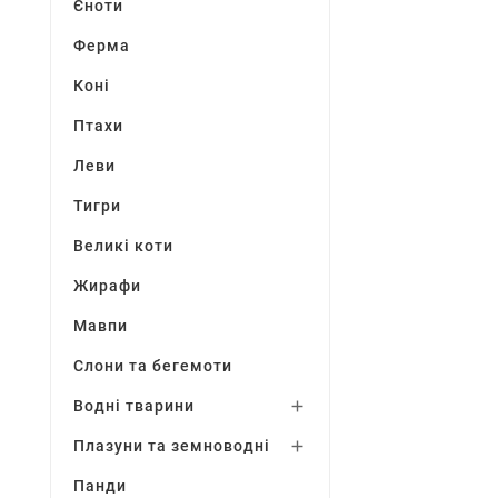
Єноти
Ферма
Коні
Птахи
Леви
Тигри
Великі коти
Жирафи
Мавпи
Слони та бегемоти
Водні тварини

Плазуни та земноводні

Панди