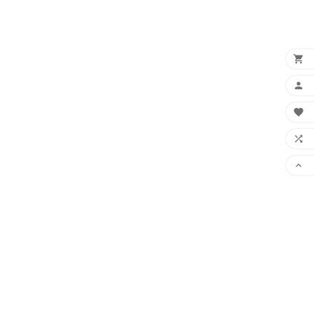




