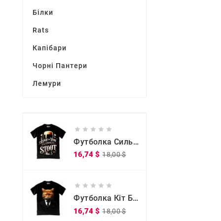
Білки
Rats
Капібари
Чорні Пантери
Лемури





Футболка Сильна, Як Міцне Кохання
Звичайна
Ціна
16,74 $
18,00 $
ціна





Футболка Кіт Бос
Звичайна
Ціна
16,74 $
18,00 $
ціна