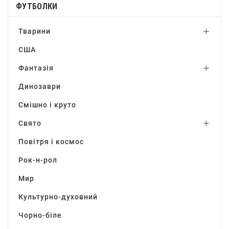
ФУТБОЛКИ
Тварини

США
Фантазія

Динозаври
Смішно і круто
Свято

Повітря і космос
Рок-н-рол
Мир
Культурно-духовний
Чорно-біле