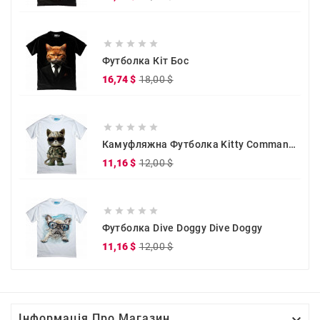
ціна





Футболка Кіт Бос
Звичайна
Ціна
16,74 $
18,00 $
ціна





Камуфляжна Футболка Kitty Commander
Звичайна
Ціна
11,16 $
12,00 $
ціна





Футболка Dive Doggy Dive Doggy
Звичайна
Ціна
11,16 $
12,00 $
ціна

Інформація Про Магазин