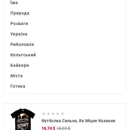
Їжа
Природа
Розваги
Україна
Риболовля
Кельтський
Байкери
Міста
Готика





Футболка Сильна, Як Міцне Кохання
Звичайна
Ціна
16,74 $
18,00 $