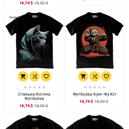
16,74 $
18,00 $
Новий
















Стильна Котяча
Футболка Кунг-Фу Кіт
Футболка
16,74 $
18,00 $
16,74 $
18,00 $