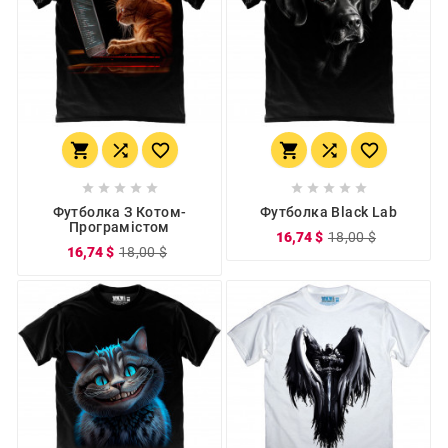
















Футболка З Котом-
Футболка Black Lab
Програмістом
16,74 $
18,00 $
16,74 $
18,00 $