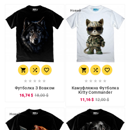
Новий
















Футболка З Вовком
Камуфляжна Футболка
Kitty Commander
16,74 $
18,00 $
11,16 $
12,00 $
Новий