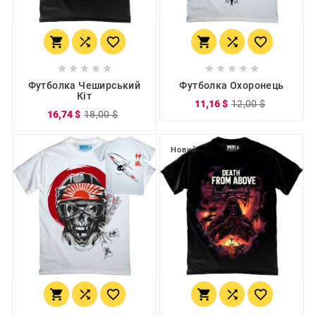
















Футболка Чеширський
Футболка Охоронець
Кіт
11,16 $
12,00 $
16,74 $
18,00 $
Новий





