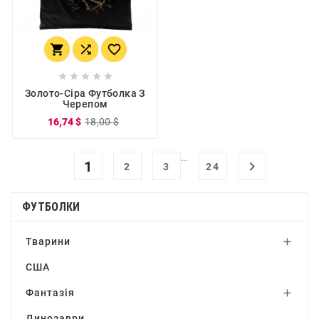








Золото-Сіра Футболка З
Черепом
16,74 $
18,00 $
…
1

2
3
24
ФУТБОЛКИ
Тварини

США
Фантазія

Динозаври