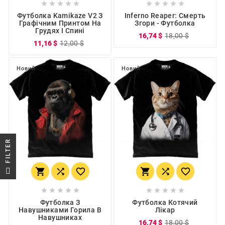










Футболка Kamikaze V2 З
Inferno Reaper: Смерть
Графічним Принтом На
Згори - Футболка
Грудях І Спині
16,74 $
18,00 $
11,16 $
12,00 $
Новий
Новий
R
F
I
L
T
E
















Футболка З
Футболка Котячий
Навушниками Горила В
Лікар
Навушниках
16,74 $
18,00 $