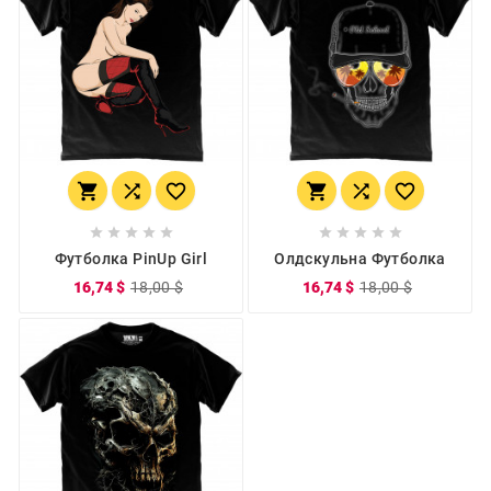
















Футболка PinUp Girl
Олдскульна Футболка
16,74 $
18,00 $
16,74 $
18,00 $