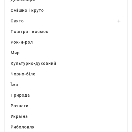
Смішно і круто
Свято

Повітря і космос
Рок-н-рол
Мир
Культурно-духовний
Чорно-біле
Їжа
Природа
Розваги
Україна
Риболовля