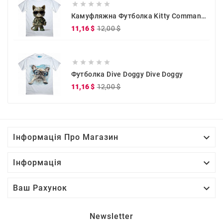





Камуфляжна Футболка Kitty Commander
Звичайна
Ціна
11,16 $
12,00 $
ціна





Футболка Dive Doggy Dive Doggy
Звичайна
Ціна
11,16 $
12,00 $
ціна

Інформація Про Магазин

Інформація

Ваш Рахунок
Newsletter