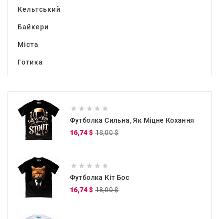
Кельтський
Байкери
Міста
Готика





Футболка Сильна, Як Міцне Кохання
Звичайна
Ціна
16,74 $
18,00 $
ціна





Футболка Кіт Бос
Звичайна
Ціна
16,74 $
18,00 $
ціна