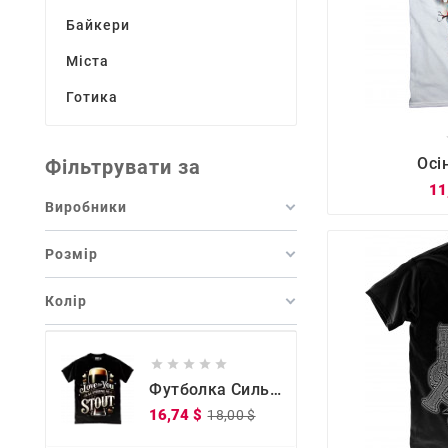
Байкери
Міста
Готика

Осі
Фільтрувати за
11
Виробники
Розмір
Колір





Футболка Сильна, Як Міцне Кохання
Звичайна
Ціна
16,74 $
18,00 $
ціна