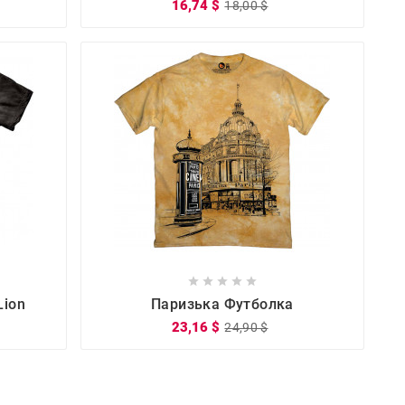
16,74 $
18,00 $









Lion
Паризька Футболка
23,16 $
24,90 $