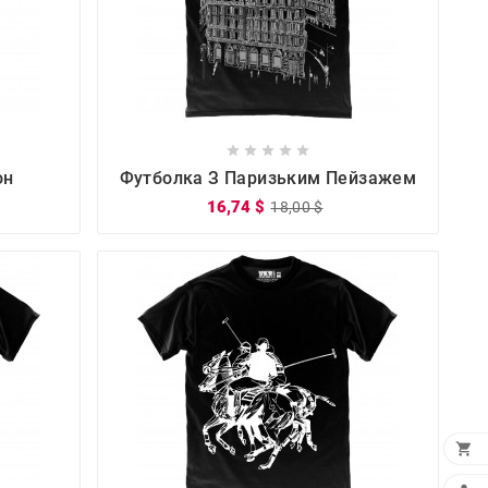









он
Футболка З Паризьким Пейзажем
16,74 $
18,00 $
