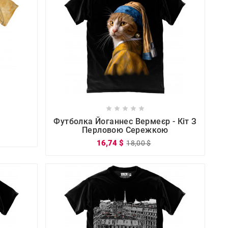









Футболка Йоганнес Вермеєр - Кіт З
Перловою Сережкою
16,74 $
18,00 $