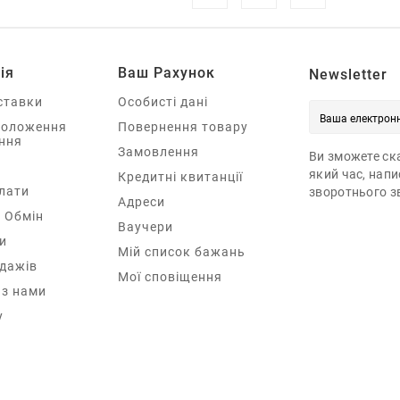
ія
Ваш Рахунок
Newsletter
ставки
Особисті дані
Положення
Повернення товару
ння
Замовлення
Ви зможете ска
який час, нап
Кредитні квитанції
лати
зворотнього зв
Адреси
 Обмін
Ваучери
и
Мій список бажань
одажів
Мої сповіщення
 з нами
у