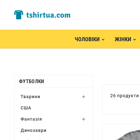
ЧОЛОВІКИ
ЖІНКИ
ФУТБОЛКИ
26 продукти
Тварини

США
Фантазія

Динозаври