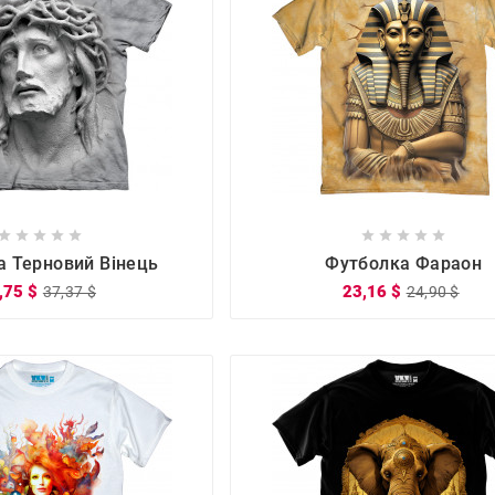

















а Терновий Вінець
Футболка Фараон
,75 $
23,16 $
37,37 $
24,90 $