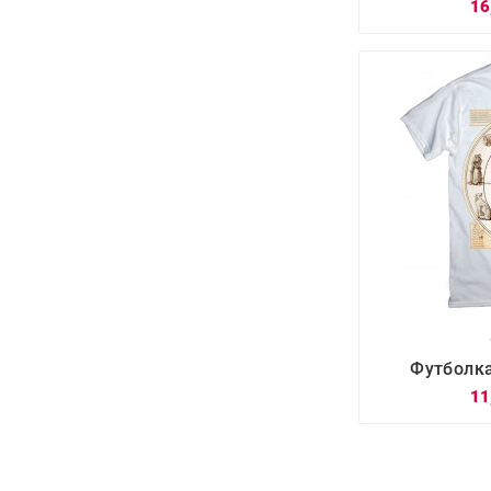
16

Футболка
11