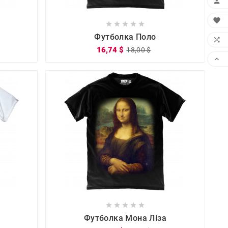











Футболка Поло

16,74 $
18,00 $










Футболка Мона Ліза