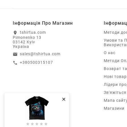
Інформація Про Магазин
Інформац
tshirtua.com
Методи до
location_on
Pimonenko 13
Умови та 
03142 Kyiv
Використа
Україна
О нас
sales@tshirtua.com
email
Методи Оп
+380500315107
call
Возврат та
Нові товар
Лідери пр
Зв'яжіться

Мапа сайт
Магазини




