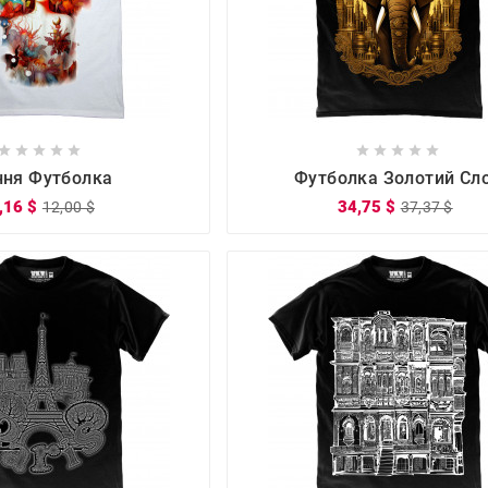

















ння Футболка
Футболка Золотий Сл
,16 $
34,75 $
12,00 $
37,37 $