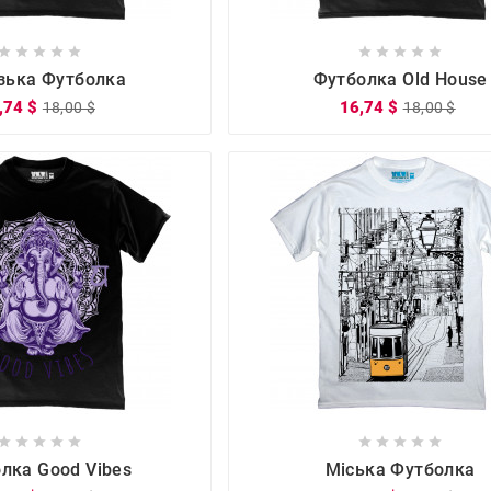

















зька Футболка
Футболка Old House
,74 $
16,74 $
18,00 $
18,00 $

















лка Good Vibes
Міська Футболка