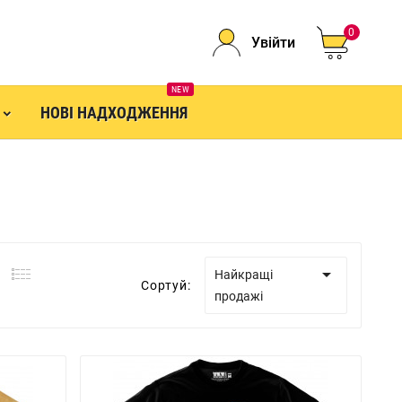
0
Увійти
NEW
НОВІ НАДХОДЖЕННЯ

Найкращі
Сортуй:
продажі