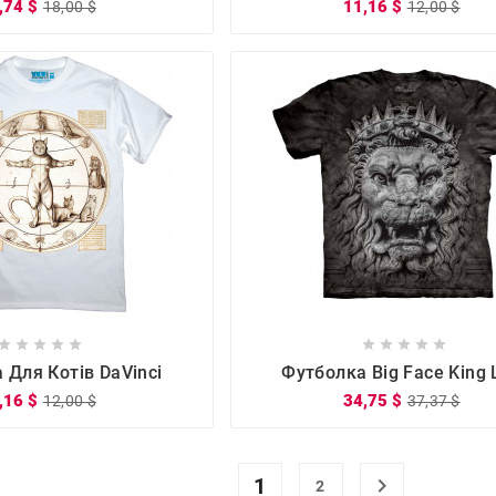
,74 $
11,16 $
18,00 $
12,00 $

















 Для Котів DaVinci
Футболка Big Face King 
,16 $
34,75 $
12,00 $
37,37 $
1

2