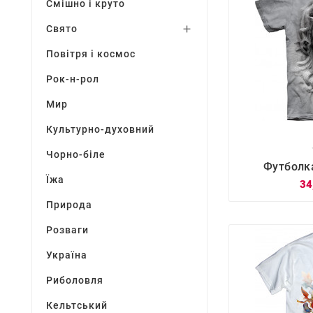
Смішно і круто
Свято

Повітря і космос
Рок-н-рол
Мир
Культурно-духовний
Чорно-біле

Футболк
Їжа
34
Природа
Розваги
Україна
Риболовля
Кельтський