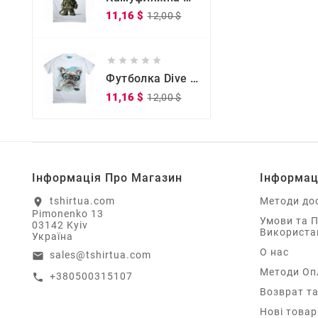
Звичайна
Ціна
11,16 $
12,00 $
ціна





Футболка Dive Doggy Dive Doggy
Звичайна
Ціна
11,16 $
12,00 $
ціна
Інформація Про Магазин
Інформац
tshirtua.com
Методи до
location_on
Pimonenko 13
Умови та 
03142 Kyiv
Використа
Україна
О нас
sales@tshirtua.com
email
Методи Оп
+380500315107
call
Возврат та
Нові товар