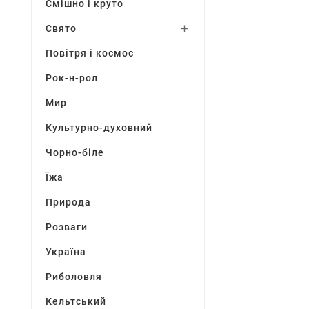
Смішно і круто
Свято

Повітря і космос
Рок-н-рол
Мир
Культурно-духовний
Чорно-біле
Їжа
Природа
Розваги
Україна
Риболовля
Кельтський