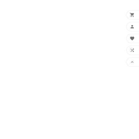




