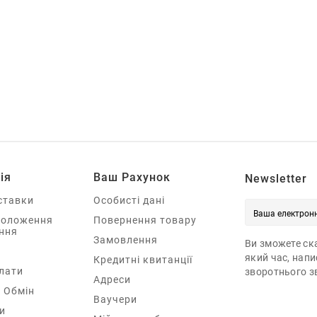
ія
Ваш Рахунок
Newsletter
ставки
Особисті дані
Положення
Повернення товару
ння
Замовлення
Ви зможете ска
який час, нап
Кредитні квитанції
лати
зворотнього зв
Адреси
 Обмін
Ваучери
и