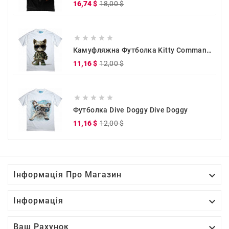
Звичайна
Ціна
16,74 $
18,00 $
ціна





Камуфляжна Футболка Kitty Commander
Звичайна
Ціна
11,16 $
12,00 $
ціна





Футболка Dive Doggy Dive Doggy
Звичайна
Ціна
11,16 $
12,00 $
ціна

Інформація Про Магазин

Інформація

Ваш Рахунок