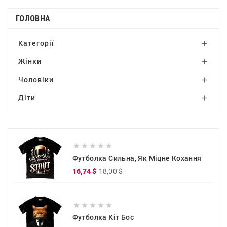
ГОЛОВНА
Категорії

Жінки

Чоловіки

Діти






Футболка Сильна, Як Міцне Кохання
Звичайна
Ціна
16,74 $
18,00 $
ціна





Футболка Кіт Бос