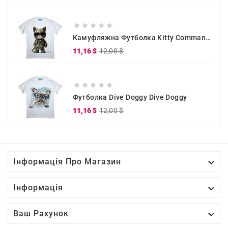





Камуфляжна Футболка Kitty Commander
Звичайна
Ціна
11,16 $
12,00 $
ціна





Футболка Dive Doggy Dive Doggy
Звичайна
Ціна
11,16 $
12,00 $
ціна

Інформація Про Магазин

Інформація

Ваш Рахунок