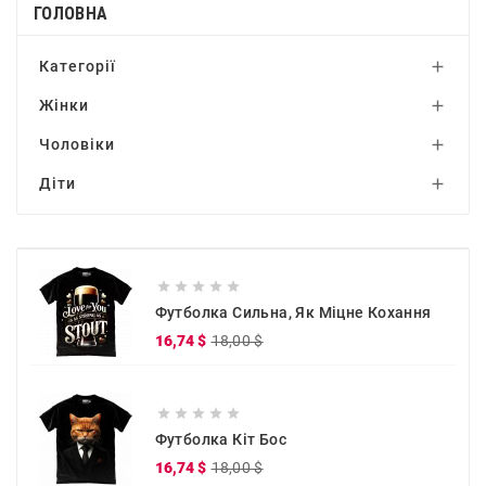
ГОЛОВНА
Категорії

Жінки

Чоловіки

Діти






Футболка Сильна, Як Міцне Кохання
Звичайна
Ціна
16,74 $
18,00 $
ціна





Футболка Кіт Бос
Звичайна
Ціна
16,74 $
18,00 $
ціна